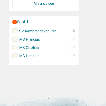
Alle anzeigen
Schiff
SV Rembrandt van Rijn
10
MS Plancius
17
MS Ortelius
17
MS Hondius
17