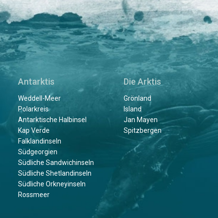
Antarktis
Die Arktis
Weddell-Meer
Grönland
Polarkreis
Island
Antarktische Halbinsel
Jan Mayen
Kap Verde
Spitzbergen
Falklandinseln
Südgeorgien
Südliche Sandwichinseln
Südliche Shetlandinseln
Südliche Orkneyinseln
Rossmeer