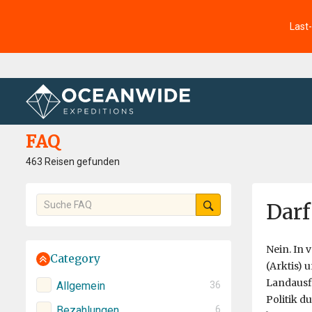
Last
Startseite
FAQ
FAQ
463 Reisen gefunden
Darf
Nein. In 
Category
(Arktis) 
Landausfl
Allgemein
36
Politik d
Bezahlungen
6