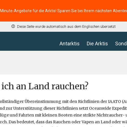
-Minute-Angebote für die Arktis! Sparen Sie bei Ihrem nächsten Abente
Diese Seite wurde automatisch aus dem Englischen übersetzt
Antarktis
Die Arktis
Sond
 ich an Land rauchen?
vollständiger Übereinstimmung mit den Richtlinien der IAATO (A
und zur Unterstützung dieser Richtlinien setzt Oceanwide Expedi
üge und Fahrten mit kleinen Booten eine strikte Nichtraucher- 
urch. Das bedeutet, dass das Rauchen oder Vapen an Land oder 