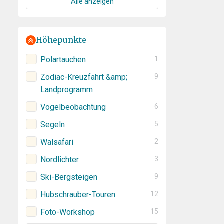
Alle anzeigen
Höhepunkte
Polartauchen
1
Zodiac-Kreuzfahrt &amp;
9
Landprogramm
Vogelbeobachtung
6
Segeln
5
Walsafari
2
Nordlichter
3
Ski-Bergsteigen
9
Hubschrauber-Touren
12
Foto-Workshop
15