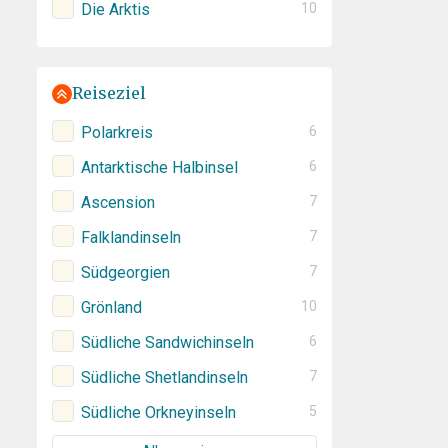
Die Arktis
10
Reiseziel
Polarkreis
6
Antarktische Halbinsel
6
Ascension
7
Falklandinseln
7
Südgeorgien
7
Grönland
10
Südliche Sandwichinseln
6
Südliche Shetlandinseln
7
Südliche Orkneyinseln
5