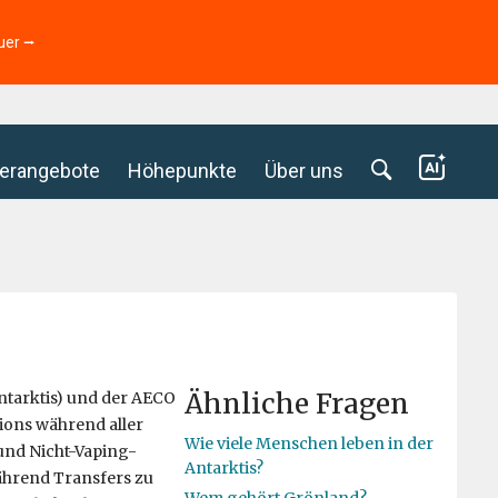
uer ⭢
erangebote
Höhepunkte
Über uns
Ähnliche Fragen
ntarktis) und der AECO
tions während aller
Wie viele Menschen leben in der
und Nicht-Vaping-
Antarktis?
während Transfers zu