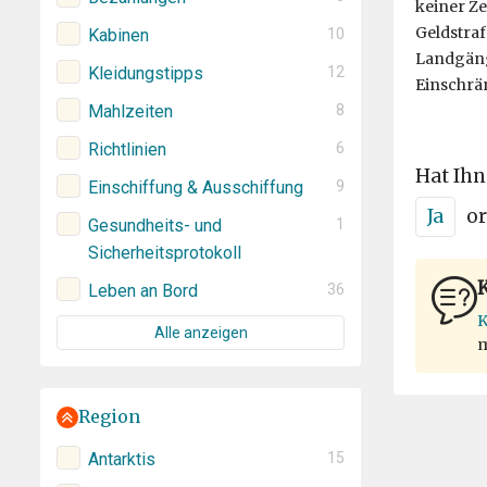
keiner Ze
Geldstraf
Kabinen
10
Landgäng
Kleidungstipps
12
Einschrä
Mahlzeiten
8
Richtlinien
6
Hat Ihn
Einschiffung & Ausschiffung
9
Ja
or
Gesundheits- und
1
Sicherheitsprotokoll
K
Leben an Bord
36
K
Alle anzeigen
m
Region
Antarktis
15