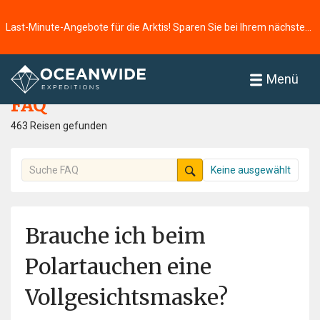
Last-Minute-Angebote für die Arktis! Sparen Sie bei Ihrem nächsten Abenteuer ⭢
Startseite
FAQ
Menü
FAQ
463 Reisen gefunden
Keine ausgewählt
Brauche ich beim
Polartauchen eine
Vollgesichtsmaske?