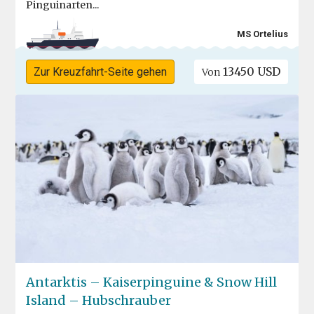
Pinguinarten...
MS Ortelius
13450 USD
Zur Kreuzfahrt-Seite gehen
Von
Antarktis – Kaiserpinguine & Snow Hill
Island – Hubschrauber