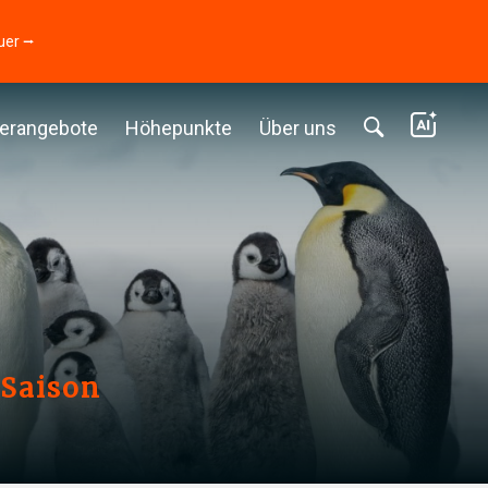
uer ⭢
erangebote
Höhepunkte
Über uns
 Saison
3