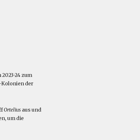
n 2023-24 zum
n-Kolonien der
ff
Ortelius
aus und
en, um die