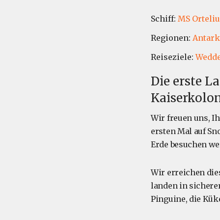
Schiff:
MS Orteli
Regionen:
Antark
Reiseziele:
Wedde
Die erste L
Kaiserkolo
Wir freuen uns, I
ersten Mal auf Sn
Erde besuchen we
Wir erreichen di
landen in sichere
Pinguine, die Kük