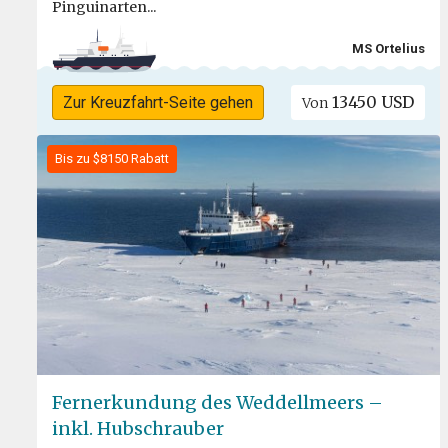
Pinguinarten...
MS Ortelius
13450 USD
Zur Kreuzfahrt-Seite gehen
Von
Bis zu $8150 Rabatt
Fernerkundung des Weddellmeers –
inkl. Hubschrauber