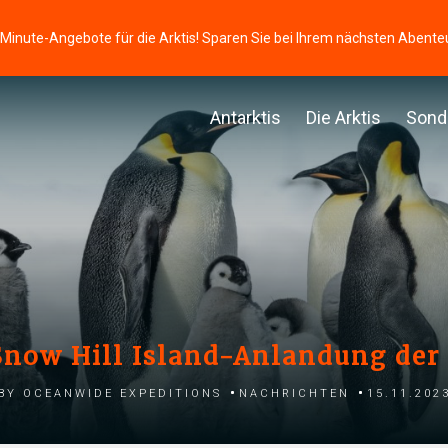
-Minute-Angebote für die Arktis! Sparen Sie bei Ihrem nächsten Abente
Antarktis
Die Arktis
Sond
Snow Hill Island-Anlandung der
by Oceanwide Expeditions
Nachrichten
15.11.202