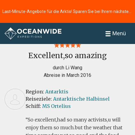
Last-Minute-Angebote für die Arktis! Sparen Sie bei Ihrem nächsten Abenteuer ⭢
Startseite
Bewertungen
Menü
Excellent,so amazing
durch Li Wang
Abreise in March 2016
Region:
Antarktis
Reiseziele:
Antarktische Halbinsel
Schiff:
MS Ortelius
So excellent,had so many activists,u will
enjoy them so much.but the weather that