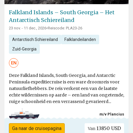
Falkland Islands – South Georgia – Het
Antarctisch Schiereiland
23 nov. - 11 dec., 2026
•
Reiscode: PLA23-26
Antarctisch Schiereiland
Falklandeilanden
Zuid-Georgia
EN
Deze Falkland Islands, South Georgia, and Antarctic
Peninsula expeditiecruise is een ware droomreis voor
natuurliefhebbers. De reis verkent een van de laatste
echte wildernissen op aarde – een land van ongetemde,
ruige schoonheid en een verrassend gevarieerd...
m/v Plancius
13850 USD
Ga naar de cruisepagina
Van