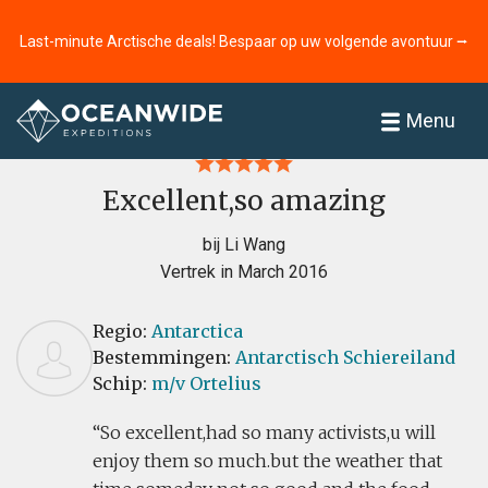
Last-minute Arctische deals! Bespaar op uw volgende avontuur ⭢
Home
Recensies
Menu
Excellent,so amazing
bij Li Wang
Vertrek in March 2016
Regio:
Antarctica
Bestemmingen:
Antarctisch Schiereiland
Schip:
m/v Ortelius
So excellent,had so many activists,u will
enjoy them so much.but the weather that