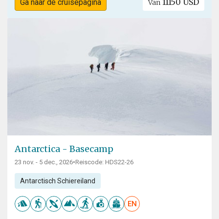
11150 USD
Ga naar de cruisepagina
Van
Antarctica - Basecamp
23 nov. - 5 dec., 2026
•
Reiscode: HDS22-26
Antarctisch Schiereiland
EN