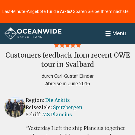
Last-Minute-Angebote für die Arktis! Sparen Sie bei Ihrem nächsten Abenteuer ⭢
Startseite
Bewertungen
Menü
Customers feedback from recent OWE
tour in Svalbard
durch Carl-Gustaf Elinder
Abreise in June 2016
Region:
Die Arktis
Reiseziele:
Spitzbergen
Schiff:
MS Plancius
Yesterday I left the ship Plancius together