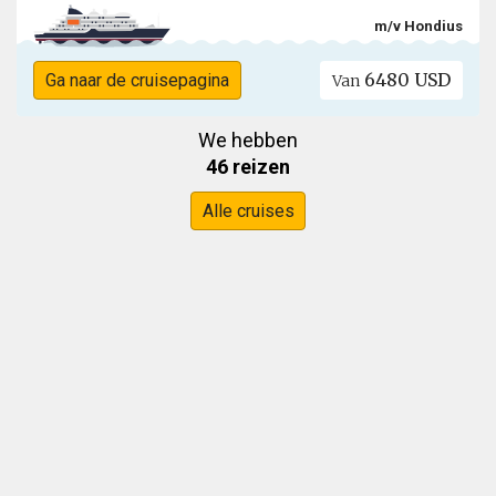
m/v Hondius
6480 USD
Ga naar de cruisepagina
Van
We hebben
46 reizen
Alle cruises