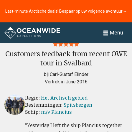
Last-minute Arctische deals! Bespaar op uw volgende avontuur ⭢
Home
Recensies
Menu
Customers feedback from recent OWE
tour in Svalbard
bij Carl-Gustaf Elinder
Vertrek in June 2016
Regio:
Het Arctisch gebied
Bestemmingen:
Spitsbergen
Schip:
m/v Plancius
Yesterday I left the ship Plancius together