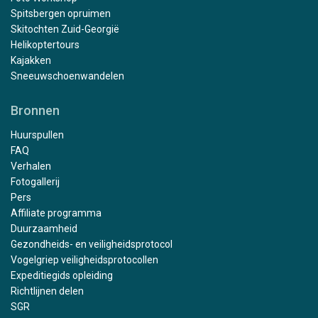
Spitsbergen opruimen
Skitochten Zuid-Georgië
Helikoptertours
Kajakken
Sneeuwschoenwandelen
Bronnen
Huurspullen
FAQ
Verhalen
Fotogallerij
Pers
Affiliate programma
Duurzaamheid
Gezondheids- en veiligheidsprotocol
Vogelgriep veiligheidsprotocollen
Expeditiegids opleiding
Richtlijnen delen
SGR