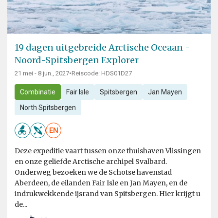
19 dagen uitgebreide Arctische Oceaan -
Noord-Spitsbergen Explorer
21 mei - 8 jun., 2027
•
Reiscode: HDS01D27
Combinatie
Fair Isle
Spitsbergen
Jan Mayen
North Spitsbergen
EN
Deze expeditie vaart tussen onze thuishaven Vlissingen
en onze geliefde Arctische archipel Svalbard.
Onderweg bezoeken we de Schotse havenstad
Aberdeen, de eilanden Fair Isle en Jan Mayen, en de
indrukwekkende ijsrand van Spitsbergen. Hier krijgt u
de...