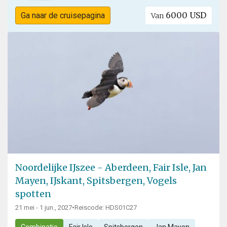
6000 USD
Ga naar de cruisepagina
Van
Noordelijke IJszee - Aberdeen, Fair Isle, Jan
Mayen, IJskant, Spitsbergen, Vogels
spotten
21 mei - 1 jun., 2027
•
Reiscode: HDS01C27