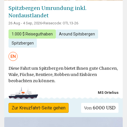
Spitzbergen Umrundung inkl.
Nordaustlandet
26 Aug - 4 Sep, 2026
•
Reisecode: OTL13-26
1.000 $ Reiseguthaben
Around Spitsbergen
Spitzbergen
EN
Diese Fahrt um Spitzbergen bietet Ihnen gute Chancen,
Wale, Füchse, Rentiere, Robben und Eisbären
beobachten zu können.
MS Ortelius
6000 USD
Zur Kreuzfahrt-Seite gehen
Von