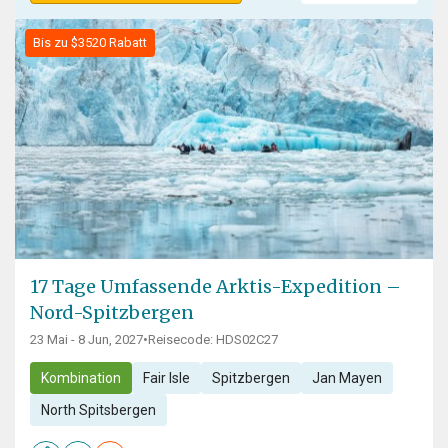
Bis zu $3520 Rabatt
17 Tage Umfassende Arktis-Expedition –
Nord-Spitzbergen
23 Mai - 8 Jun, 2027
•
Reisecode: HDS02C27
Kombination
Fair Isle
Spitzbergen
Jan Mayen
North Spitsbergen