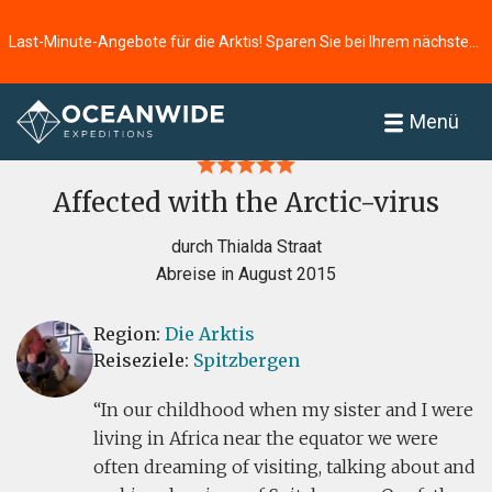
Last-Minute-Angebote für die Arktis! Sparen Sie bei Ihrem nächsten Abenteuer ⭢
Startseite
Bewertungen
Menü
Affected with the Arctic-virus
durch Thialda Straat
Abreise in August 2015
Region:
Die Arktis
Reiseziele:
Spitzbergen
In our childhood when my sister and I were
living in Africa near the equator we were
often dreaming of visiting, talking about and