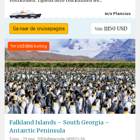
voorkomen. Tijdens deze reis kunnen we...
m/v Plancius
11150 USD
Ga naar de cruisepagina
Van
Tot US$5800 korting
Falkland Islands – South Georgia –
Antarctic Peninsula
3 nov. - 23 nov., 2026
•
Reiscode: HDS21-26