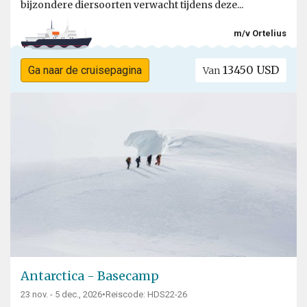
bijzondere diersoorten verwacht tijdens deze...
m/v Ortelius
13450 USD
Ga naar de cruisepagina
Van
Antarctica - Basecamp
23 nov. - 5 dec., 2026
•
Reiscode: HDS22-26