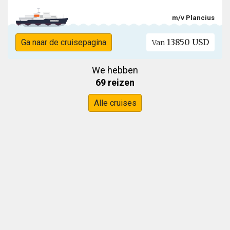
m/v Plancius
13850 USD
Ga naar de cruisepagina
Van
We hebben
69 reizen
Alle cruises