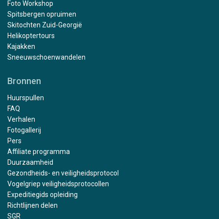
Foto Workshop
Spitsbergen opruimen
Skitochten Zuid-Georgië
Helikoptertours
Kajakken
Sneeuwschoenwandelen
Bronnen
Huurspullen
FAQ
Verhalen
Fotogallerij
Pers
Affiliate programma
Duurzaamheid
Gezondheids- en veiligheidsprotocol
Vogelgriep veiligheidsprotocollen
Expeditiegids opleiding
Richtlijnen delen
SGR