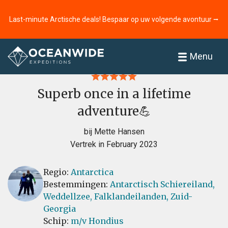
Last-minute Arctische deals! Bespaar op uw volgende avontuur ⭢
Home
Recensies
Menu
Superb once in a lifetime
adventure💪
bij Mette Hansen
Vertrek in February 2023
Regio:
Antarctica
Bestemmingen:
Antarctisch Schiereiland,
Weddellzee,
Falklandeilanden,
Zuid-
Georgia
Schip:
m/v Hondius