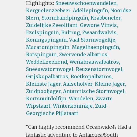
Highlights:
Sneeuwschoenwandelen,
Kerguelenzeebeer,
Adéliepinguïn,
Noordse
Stern,
Stormbandpinguïn,
Krabbeneter,
Zuidelijke Zeeolifant,
Gewone Vinvis,
Ezelspinguïn,
Bultrug,
Zwaardwalvis,
Koningspinguïn,
Vaal Stormvogeltje,
Macaronipinguïn,
Magelhaenpinguïn,
Rotspinguïn,
Zwervende albatros,
Weddellzeehond,
Wenkbrauwalbatros,
Sneeuwstormvogel,
Reuzenstormvogel,
Grijskopalbatros,
Roetkopalbatros,
Kleinste Jager,
Aalscholver,
Kleine Jager,
Zuidpooljager,
Antarctische Stormvogel,
Kortsnuitdolfijn,
Wandelen,
Zwarte
Wipstaart,
Winterkoninkje,
Zuid-
Georgische Pijlstaart
Can highly recommend Oceanwide💪 Had a
fantastic adventure to Antarctica/South