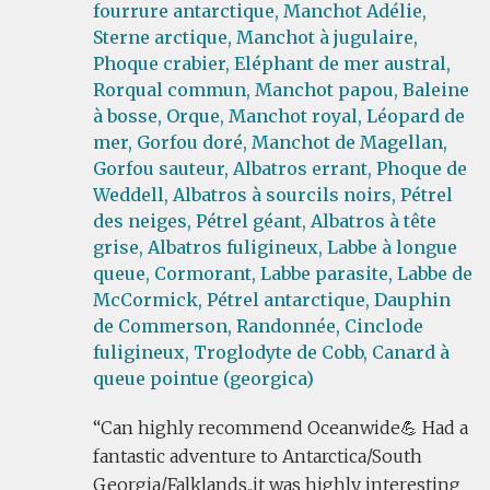
fourrure antarctique,
Manchot Adélie,
Sterne arctique,
Manchot à jugulaire,
Phoque crabier,
Eléphant de mer austral,
Rorqual commun,
Manchot papou,
Baleine
à bosse,
Orque,
Manchot royal,
Léopard de
mer,
Gorfou doré,
Manchot de Magellan,
Gorfou sauteur,
Albatros errant,
Phoque de
Weddell,
Albatros à sourcils noirs,
Pétrel
des neiges,
Pétrel géant,
Albatros à tête
grise,
Albatros fuligineux,
Labbe à longue
queue,
Cormorant,
Labbe parasite,
Labbe de
McCormick,
Pétrel antarctique,
Dauphin
de Commerson,
Randonnée,
Cinclode
fuligineux,
Troglodyte de Cobb,
Canard à
queue pointue (georgica)
Can highly recommend Oceanwide💪 Had a
fantastic adventure to Antarctica/South
Georgia/Falklands..it was highly interesting