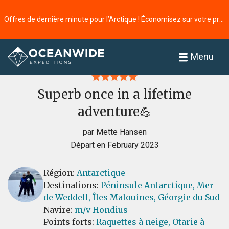
Offres de dernière minute pour l’Arctique ! Économisez sur votre prochaine aventure ⭢
Accueil
Commentaires
Menu
Superb once in a lifetime
adventure💪
par Mette Hansen
Départ en February 2023
Région:
Antarctique
Destinations:
Péninsule Antarctique,
Mer
de Weddell,
Îles Malouines,
Géorgie du Sud
Navire:
m/v Hondius
Points forts:
Raquettes à neige,
Otarie à