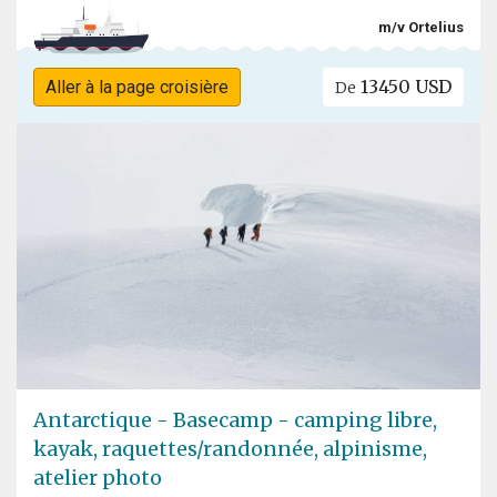
m/v Ortelius
13450 USD
Aller à la page croisière
De
Antarctique - Basecamp - camping libre,
kayak, raquettes/randonnée, alpinisme,
atelier photo