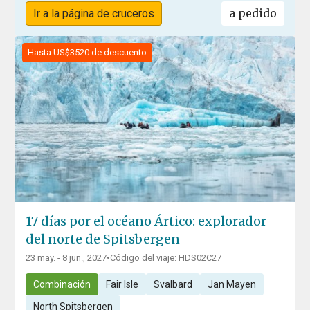
a pedido
Ir a la página de cruceros
Hasta US$3520 de descuento
17 días por el océano Ártico: explorador
del norte de Spitsbergen
23 may. - 8 jun., 2027
•
Código del viaje: HDS02C27
Combinación
Fair Isle
Svalbard
Jan Mayen
North Spitsbergen