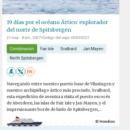
19 días por el océano Ártico: explorador
del norte de Spitsbergen
21 may. - 8 jun., 2027
•
Código del viaje: HDS01D27
Combinación
Fair Isle
Svalbard
Jan Mayen
North Spitsbergen
EN
Navegando entre nuestro puerto base de Vlissingen y
nuestro archipiélago ártico más preciado, Svalbard,
esta expedición de aventura visita el puerto escocés
de Aberdeen, las islas de Fair Isle y Jan Mayen, y el
impresionante borde de hielo de Spitsbergen,...
El Hondius