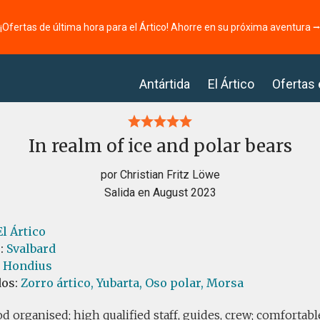
¡Ofertas de última hora para el Ártico! Ahorre en su próxima aventura 
Antártida
El Ártico
Ofertas
In realm of ice and polar bears
por Christian Fritz Löwe
Salida en August 2023
El Ártico
s:
Svalbard
l Hondius
dos:
Zorro ártico,
Yubarta,
Oso polar,
Morsa
d organised; high qualified staff, guides, crew; comfortabl