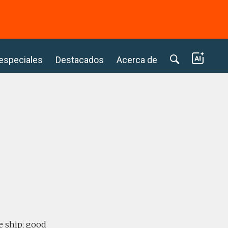
⭢
 especiales
Destacados
Acerca de
e ship; good