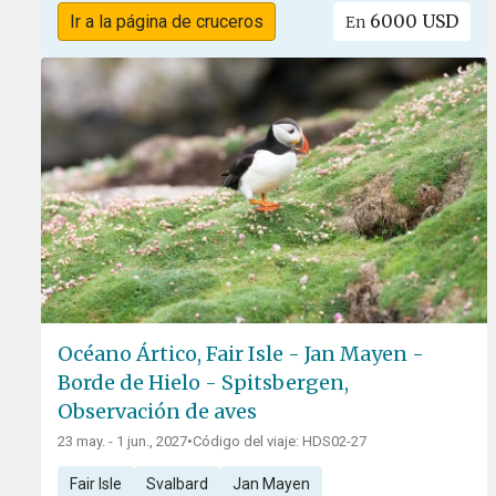
6000 USD
Ir a la página de cruceros
En
Océano Ártico, Fair Isle - Jan Mayen -
Borde de Hielo - Spitsbergen,
Observación de aves
23 may. - 1 jun., 2027
•
Código del viaje: HDS02-27
Fair Isle
Svalbard
Jan Mayen