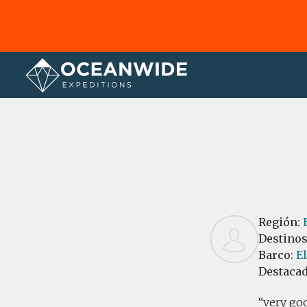
Página principal
Reseñas
Región:
Destino
Barco:
E
Destaca
very goo