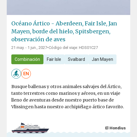
Océano Ártico - Aberdeen, Fair Isle, Jan
Mayen, borde del hielo, Spitsbergen,
observación de aves
21 may. - 1 jun., 2027
•
Código del viaje: HDS01C27
Combinación
Fair Isle
Svalbard
Jan Mayen
EN
Busque ballenas y otros animales salvajes del Ártico,
tanto terrestres como marinos y aéreos, en un viaje
lleno de aventuras desde nuestro puerto base de
Vlissingen hasta nuestro archipiélago ártico favorito.
El Hondius