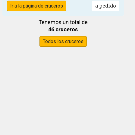
a pedido
Ir a la página de cruceros
Tenemos un total de
46 cruceros
Todos los cruceros