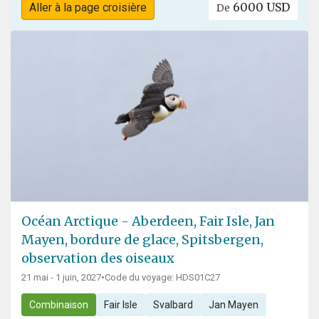
6000 USD
Aller à la page croisière
De
Océan Arctique - Aberdeen, Fair Isle, Jan
Mayen, bordure de glace, Spitsbergen,
observation des oiseaux
21 mai - 1 juin, 2027
•
Code du voyage: HDS01C27
Combinaison
Fair Isle
Svalbard
Jan Mayen