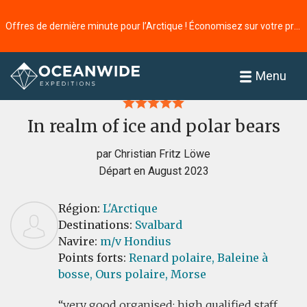
Offres de dernière minute pour l’Arctique ! Économisez sur votre prochaine aventure ⭢
Accueil
Commentaires
Menu
In realm of ice and polar bears
par Christian Fritz Löwe
Départ en August 2023
Région:
L'Arctique
Destinations:
Svalbard
Navire:
m/v Hondius
Points forts:
Renard polaire,
Baleine à
bosse,
Ours polaire,
Morse
very good organised; high qualified staff,