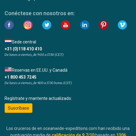
Conéctese con nosotros en:
Sede central
+31 (0)118 410 410
De lunes a viernes, de 9:00 a 17:30 (CET)
Reservas en EE.UU. y Canadá
+1 800 453 7245
De lunes a viernes, de 9.00 a 17.30 horas (CST)
Regístrate y mantente actualizado:
Suscríbase
Los cruceros de en oceanwide-expeditions.com han recibido una
puntuación media de
calificación de
9.7
/10
basado en
1306