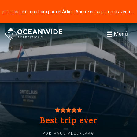
¡Ofertas de última hora para el Ártico! Ahorre en su próxima aventura ⭢
Página principal
Reseñas
Menú
Best trip ever
por Paul Vleerlaag