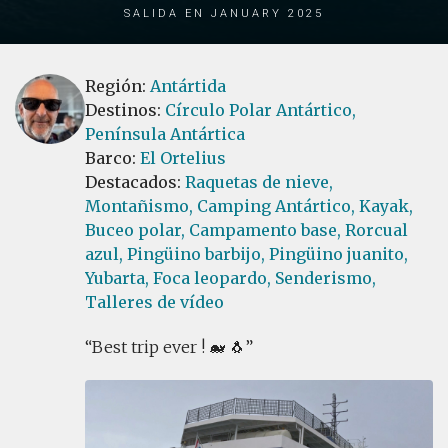
Salida en January 2025
Región:
Antártida
Destinos:
Círculo Polar Antártico,
Península Antártica
Barco:
El Ortelius
Destacados:
Raquetas de nieve,
Montañismo,
Camping Antártico,
Kayak,
Buceo polar,
Campamento base,
Rorcual
azul,
Pingüino barbijo,
Pingüino juanito,
Yubarta,
Foca leopardo,
Senderismo,
Talleres de vídeo
Best trip ever ! 🐋 🐧