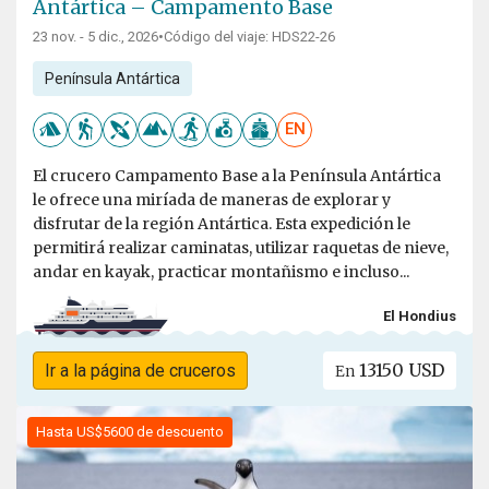
Antártica – Campamento Base
23 nov. - 5 dic., 2026
•
Código del viaje: HDS22-26
Península Antártica
EN
El crucero Campamento Base a la Península Antártica
le ofrece una miríada de maneras de explorar y
disfrutar de la región Antártica. Esta expedición le
permitirá realizar caminatas, utilizar raquetas de nieve,
andar en kayak, practicar montañismo e incluso...
El Hondius
13150 USD
Ir a la página de cruceros
En
Hasta US$5600 de descuento