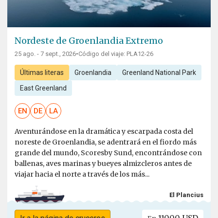
Nordeste de Groenlandia Extremo
25 ago. - 7 sept., 2026
•
Código del viaje: PLA12-26
Últimas literas
Groenlandia
Greenland National Park
East Greenland
EN
DE
LA
Aventurándose en la dramática y escarpada costa del
noreste de Groenlandia, se adentrará en el fiordo más
grande del mundo, Scoresby Sund, encontrándose con
ballenas, aves marinas y bueyes almizcleros antes de
viajar hacia el norte a través de los más...
El Plancius