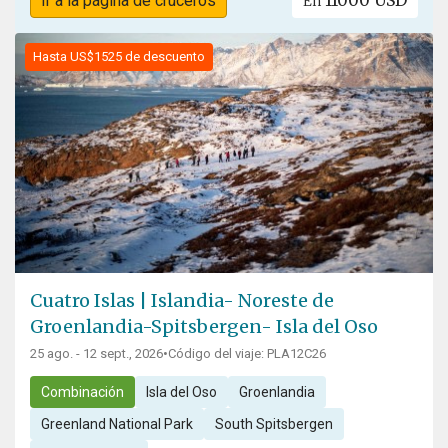
11000 USD
Ir a la página de cruceros
En
Hasta US$1525 de descuento
Cuatro Islas | Islandia- Noreste de
Groenlandia-Spitsbergen- Isla del Oso
25 ago. - 12 sept., 2026
•
Código del viaje: PLA12C26
Combinación
Isla del Oso
Groenlandia
Greenland National Park
South Spitsbergen