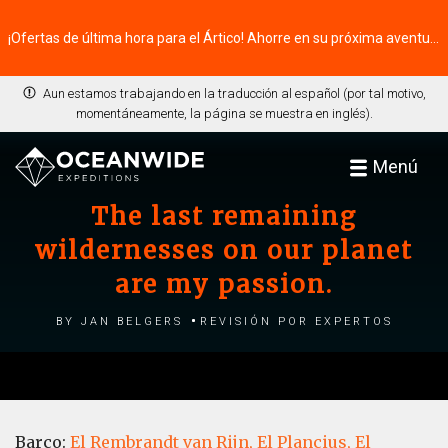
¡Ofertas de última hora para el Ártico! Ahorre en su próxima aventura ⭢
Aun estamos trabajando en la traducción al español (por tal motivo,
momentáneamente, la página se muestra en inglés).
Menú
The last remaining
wildernesses on our planet
are my passion.
by Jan Belgers
Revisión por expertos
Barco:
El Rembrandt van Rijn,
El Plancius,
El