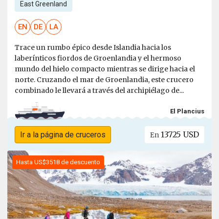
East Greenland
EN
DE
LA
Trace un rumbo épico desde Islandia hacia los
laberínticos fiordos de Groenlandia y el hermoso
mundo del hielo compacto mientras se dirige hacia el
norte. Cruzando el mar de Groenlandia, este crucero
combinado le llevará a través del archipiélago de...
El Plancius
13725 USD
Ir a la página de cruceros
En
Hasta US$3518 de descuento