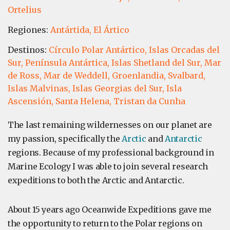
Ortelius
Regiones:
Antártida,
El Ártico
Destinos:
Círculo Polar Antártico,
Islas Orcadas del
Sur,
Península Antártica,
Islas Shetland del Sur,
Mar
de Ross,
Mar de Weddell,
Groenlandia,
Svalbard,
Islas Malvinas,
Islas Georgias del Sur,
Isla
Ascensión,
Santa Helena,
Tristan da Cunha
The last remaining wildernesses on our planet are
my passion, specifically the
Arctic
and
Antarctic
regions. Because of my professional background in
Marine Ecology I was able to join several research
expeditions to both the Arctic and Antarctic.
About 15 years ago Oceanwide Expeditions gave me
the opportunity to return to the Polar regions on