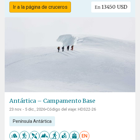
13450 USD
Ir a la página de cruceros
En
Antártica – Campamento Base
23 nov. - 5 dic., 2026
•
Código del viaje: HDS22-26
Península Antártica
EN