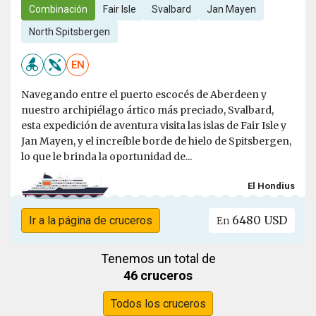
Combinación
Fair Isle
Svalbard
Jan Mayen
North Spitsbergen
EN
Navegando entre el puerto escocés de Aberdeen y
nuestro archipiélago ártico más preciado, Svalbard,
esta expedición de aventura visita las islas de Fair Isle y
Jan Mayen, y el increíble borde de hielo de Spitsbergen,
lo que le brinda la oportunidad de...
El Hondius
6480 USD
Ir a la página de cruceros
En
Tenemos un total de
46 cruceros
Todos los cruceros