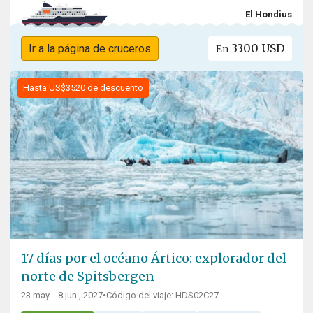
El Hondius
3300 USD
Ir a la página de cruceros
En
Hasta US$3520 de descuento
17 días por el océano Ártico: explorador del
norte de Spitsbergen
23 may. - 8 jun., 2027
•
Código del viaje: HDS02C27