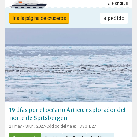
El Hondius
a pedido
Ir a la página de cruceros
19 días por el océano Ártico: explorador del
norte de Spitsbergen
21 may. - 8 jun., 2027
•
Código del viaje: HDS01D27