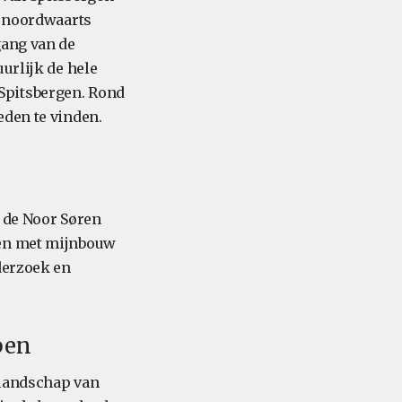
d noordwaarts
gang van de
urlijk de hele
Spitsbergen. Rond
eden te vinden.
r de Noor Søren
pen met mijnbouw
derzoek en
pen
 landschap van