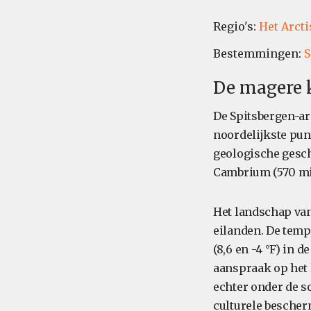
Regio's:
Het Arcti
Bestemmingen:
S
De magere k
De Spitsbergen-ar
noordelijkste pun
geologische gesch
Cambrium (570 mil
Het landschap van
eilanden. De temper
(8,6 en -4 °F) in
aanspraak op het 
echter onder de s
culturele bescher