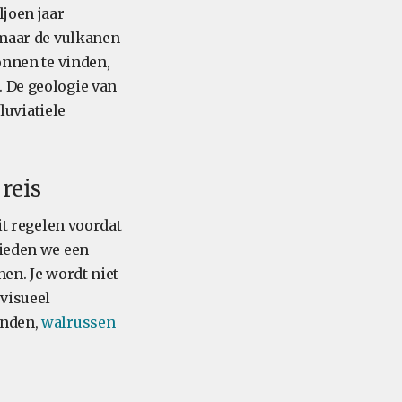
ljoen jaar
 maar de vulkanen
onnen te vinden,
. De geologie van
luviatiele
reis
dit regelen voordat
bieden we een
nen. Je wordt niet
 visueel
onden,
walrussen