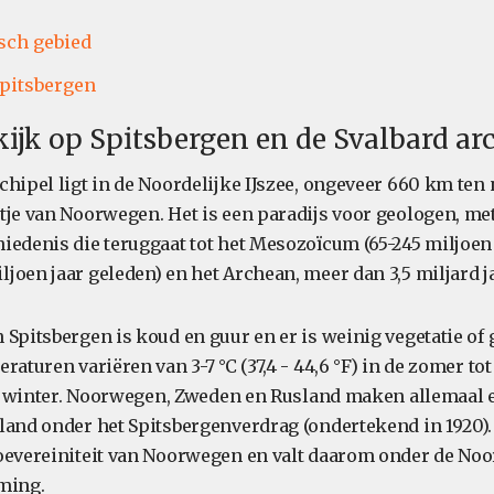
sch gebied
pitsbergen
ijk op Spitsbergen en de Svalbard ar
chipel ligt in de Noordelijke IJszee, ongeveer 660 km ten
tje van Noorwegen. Het is een paradijs voor geologen, met
iedenis die teruggaat tot het Mesozoïcum (65-245 miljoen j
joen jaar geleden) en het Archean, meer dan 3,5 miljard j
 Spitsbergen is koud en guur en er is weinig vegetatie of
aturen variëren van 3-7 °C (37,4 - 44,6 °F) in de zomer tot 
 de winter. Noorwegen, Zweden en Rusland maken allemaal 
land onder het Spitsbergenverdrag (ondertekend in 1920).
oevereiniteit van Noorwegen en valt daarom onder de Noo
ming.