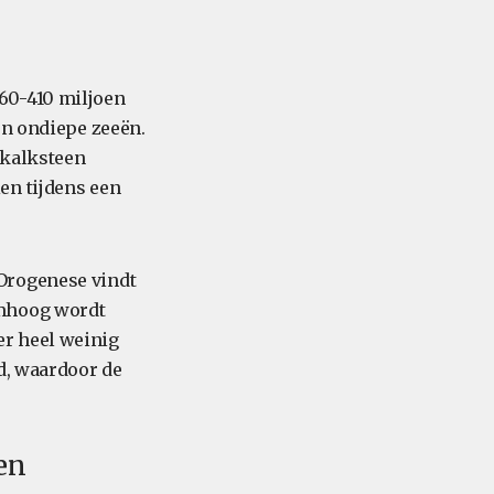
60-410 miljoen
en ondiepe zeeën.
 kalksteen
en tijdens een
Orogenese vindt
omhoog wordt
r heel weinig
d, waardoor de
en