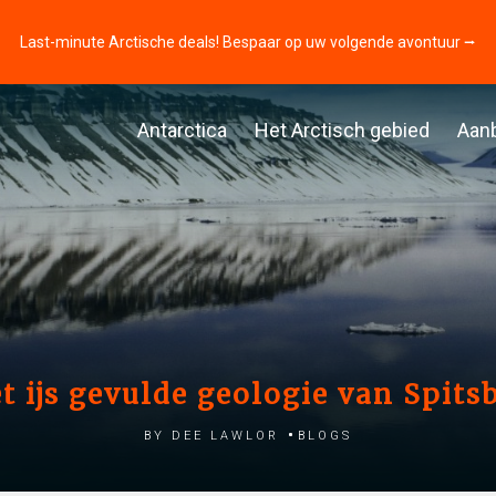
Last-minute Arctische deals! Bespaar op uw volgende avontuur ⭢
Antarctica
Het Arctisch gebied
Aan
t ijs gevulde geologie van Spits
by Dee Lawlor
Blogs