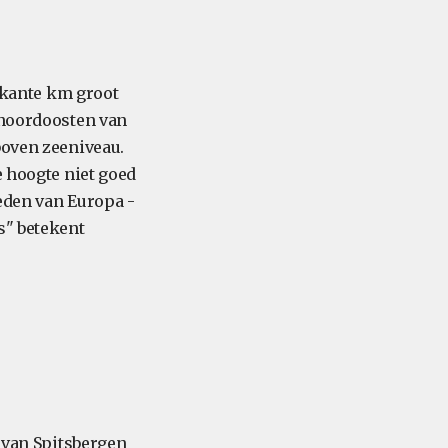
erkante km groot
 noordoosten van
boven zeeniveau.
e hoogte niet goed
eden van Europa -
s" betekent
s van Spitsbergen