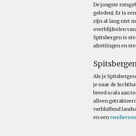
De jongste rotsgeb
geleden). Er is e
zijn al lang niet 
overblijfselen va
Spitsbergen is ster
afzettingen en ste
Spitsbergen
Als je Spitsbergen
je naar de luchth
breed scala aan to
alleen getrakteerd
verbluffend lands
en een
rendiersoo