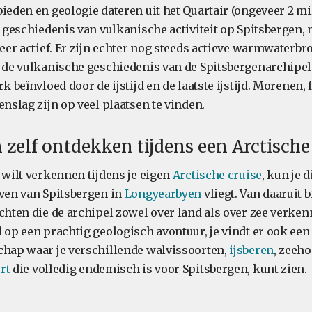
ieden en geologie dateren uit het Quartair (ongeveer 2 mi
en geschiedenis van vulkanische activiteit op Spitsbergen,
meer actief. Er zijn echter nog steeds actieve warmwaterbr
n de vulkanische geschiedenis van de Spitsbergenarchipel
k beïnvloed door de ijstijd en de laatste ijstijd. Morenen, f
enslag zijn op veel plaatsen te vinden.
 zelf ontdekken tijdens een Arctische 
 wilt verkennen tijdens je eigen
Arctische cruise
, kun je 
aven van Spitsbergen in
Longyearbyen
vliegt. Van daaruit 
chten die de archipel zowel over land als over zee verken
 op een prachtig geologisch avontuur, je vindt er ook een
chap waar je verschillende walvissoorten,
ijsberen
, zeeh
rt
die volledig endemisch is voor Spitsbergen, kunt zien.