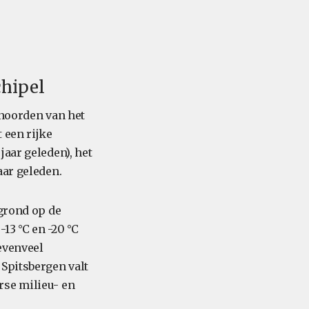
chipel
 noorden van het
 een rijke
aar geleden), het
aar geleden.
 grond op de
-13 °C en -20 °C
evenveel
 Spitsbergen valt
rse milieu- en