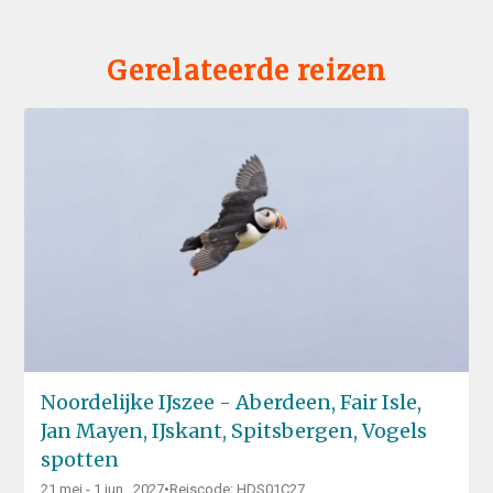
Gerelateerde reizen
Noordelijke IJszee - Aberdeen, Fair Isle,
Jan Mayen, IJskant, Spitsbergen, Vogels
spotten
21 mei - 1 jun., 2027
•
Reiscode: HDS01C27