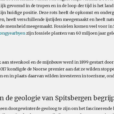
jk gevormd in de tropen en in de loop der tijd is het lan
ijn huidige positie. Deze rots heeft de opkomst en onder
en, heeft verschillende ijstijden meegemaakt en heeft natu
 de mensheid meegemaakt. Fossielen komen veel voor in 
ongyearbyen
zijn fossiele planten van 60 miljoen jaar gel
jk aan steenkool en de mijnbouw werd in 1899 gestart doo
2017 kondigde de Noorse premier aan dat ze wilden stop
en en in plaats daarvan wilden investeren in toerisme, on
n de geologie van Spitsbergen begrij
geen doorgewinterde geoloog te zijn om het fascinerende