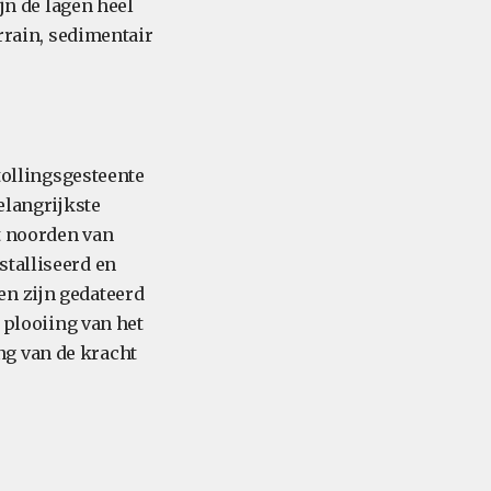
ijn de lagen heel
errain, sedimentair
stollingsgesteente
elangrijkste
t noorden van
stalliseerd en
en zijn gedateerd
e plooiing van het
ng van de kracht