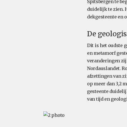
Spitsbergen te beg
duidelijk te zien.
dekgesteente en o
De geologi
Dit is het oudste 
en metamorf gestee
veranderingen zij
Nordauslandet. Ro
afzettingen van z
op meer dan 3,2 mi
gesteente duideli
van tijd en geolog