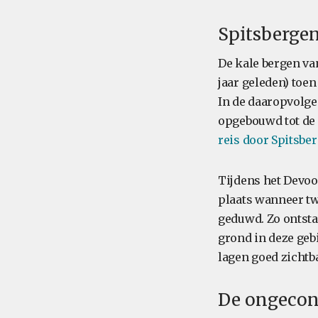
Spitsberge
De kale bergen va
jaar geleden) toe
In de daaropvolge
opgebouwd tot de 
reis door Spitsbe
Tijdens het Devoo
plaats wanneer t
geduwd. Zo ontst
grond in deze geb
lagen goed zichtba
De ongecons