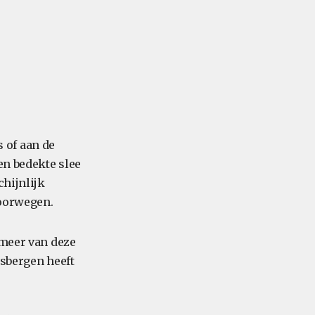
 of aan de
en bedekte slee
chijnlijk
Noorwegen.
 meer van deze
tsbergen heeft