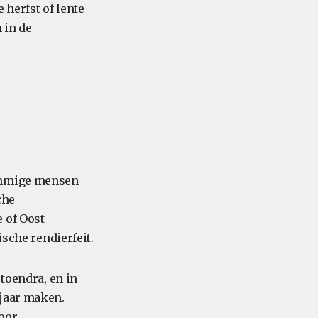
 herfst of lente
 in de
Sommige mensen
che
 of Oost-
ische rendierfeit.
 toendra, en in
 jaar maken.
oor.