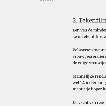
2. Tekenfil
Een van de minder
ze in tekenfilms 
Volwassen mannetj
vrouwtjesrendiere
de enige vrouwtjes
Mannelijke rendi
wel 1,4 meter lang
mannetje hoger ka
De vacht van rend