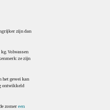
grijker zijn dan
0 kg. Volwassen
kenmerk: ze zijn
n het gewei kan
ig ontwikkeld
n de zomer
een