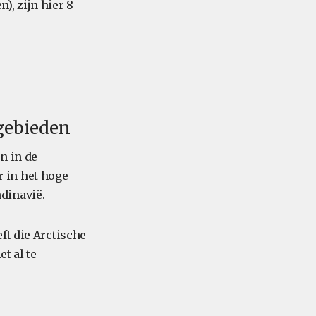
n), zijn hier 8
gebieden
n in de
 in het hoge
dinavië.
ft die Arctische
t al te
.