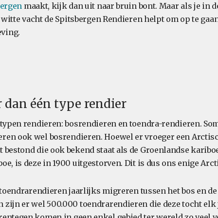
bergen
maakt, kijk dan uit naar bruin bont. Maar als je in de
e witte vacht de Spitsbergen Rendieren helpt om op te gaan
ving.
er dan één type rendier
fdtypen rendieren: bosrendieren en toendra-rendieren. 
ren ook wel bosrendieren. Hoewel er vroeger een Arctis
 bestond die ook bekend staat als de Groenlandse kariboe
e, is deze in 1900 uitgestorven. Dit is dus ons enige Arct
 toendrarendieren jaarlijks migreren tussen het bos en de
zijn er wel 500.000 toendrarendieren die deze tocht elk
entegen komen in geen enkel gebied ter wereld zo veel v