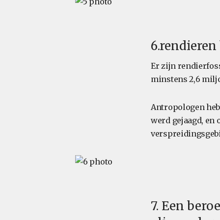
6.rendieren
Er zijn rendierfos
minstens 2,6 miljo
Antropologen hebb
werd gejaagd, en 
verspreidingsgebi
7. Een bero