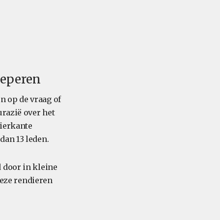
oeperen
n op de vraag of
urazië over het
vierkante
dan 13 leden.
 door in kleine
deze rendieren