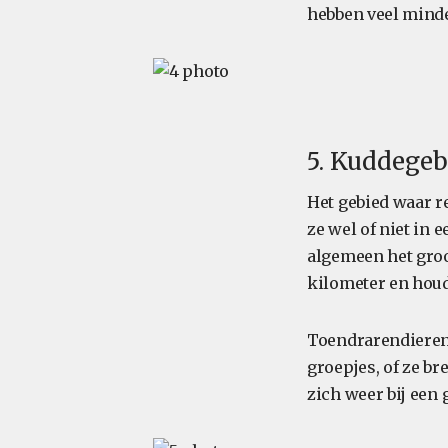
hebben veel minde
5. Kuddegeb
Het gebied waar r
ze wel of niet in
algemeen het groo
kilometer en houd
Toendrarendieren 
groepjes, of ze br
zich weer bij een