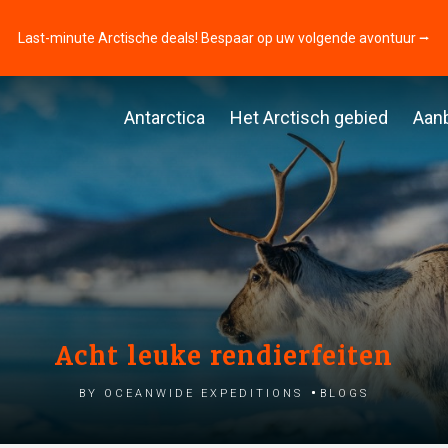
Last-minute Arctische deals! Bespaar op uw volgende avontuur ⭢
Antarctica
Het Arctisch gebied
Aan
Acht leuke rendierfeiten
by Oceanwide Expeditions
Blogs