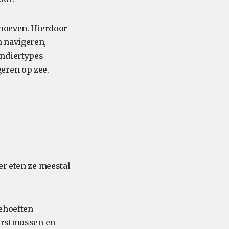
 hoeven. Hierdoor
n navigeren,
endiertypes
eren op zee.
er eten ze meestal
behoeften
korstmossen en