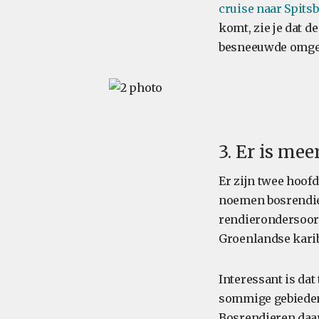
cruise naar Spits
komt, zie je dat d
besneeuwde omge
3. Er is me
Er zijn twee hoo
noemen bosrendie
rendierondersoort
Groenlandse karibo
Interessant is dat
sommige gebieden 
Bosrendieren daar