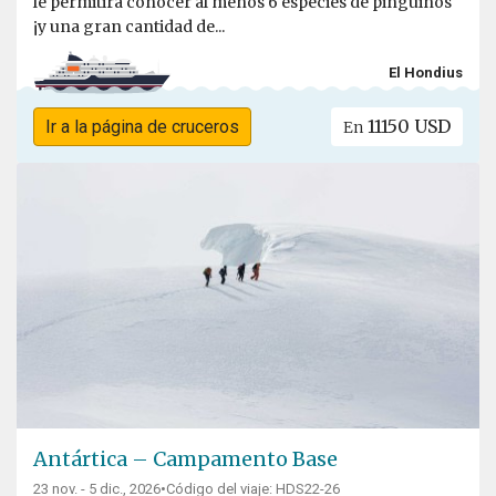
le permitirá conocer al menos 6 especies de pingüinos
¡y una gran cantidad de...
El Hondius
11150 USD
Ir a la página de cruceros
En
Antártica – Campamento Base
23 nov. - 5 dic., 2026
•
Código del viaje: HDS22-26