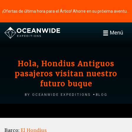
¡Ofertas de última hora para el Ártico! Ahorre en su próxima aventura ⭢
Menú
Hola, Hondius Antiguos
pasajeros visitan nuestro
futuro buque
by Oceanwide Expeditions
Blog
Barco:
El Hondius