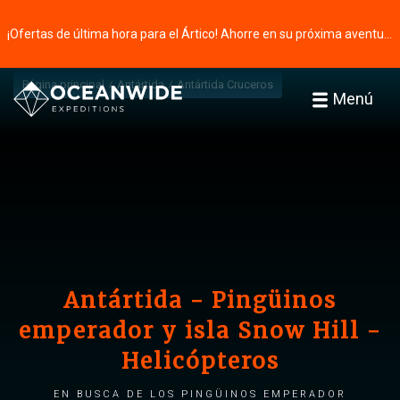
¡Ofertas de última hora para el Ártico! Ahorre en su próxima aventura ⭢
Página principal
Antártida
Antártida Cruceros
Menú
Antártida - Pingüinos
emperador y isla Snow Hill -
Helicópteros
En busca de los Pingüinos Emperador