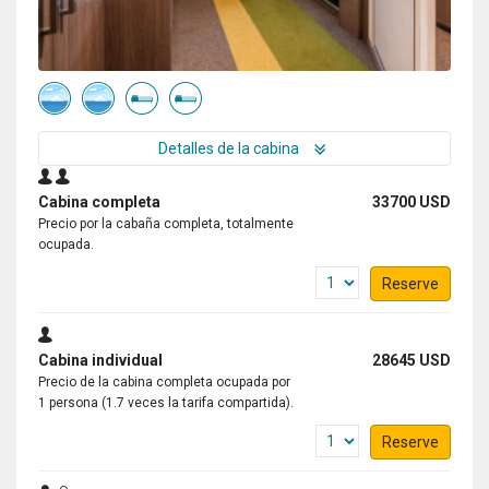
My Antarctica Dream Come True!
Encountering Emperor Penguins Twice!
por Karry Kwok
Antártida
Detalles de la cabina
Expedition Crew from Oceanwide has tried their very
best to bring everyone on board to Snow Hill and meet
Cabina completa
33700 USD
the Emperor Penguins twice! That was really a
Precio por la cabaña completa, totalmente
memorable and touching moment. Thanks for the
ocupada.
great effort you have made!
Reserve
Cabina individual
28645 USD
Experience of a lifetime
Precio de la cabina completa ocupada por
1 persona (1.7 veces la tarifa compartida).
por Dušan Bajana
Antártida
Reserve
Thanks to a great expedition plan, luck in the weather,