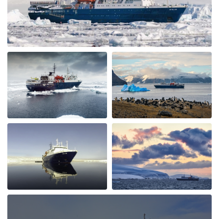
both staff and other guests. The food was plentiful,
varied and of excellent quality and taste. The cruise staff
couldn’t do enough for us - they accommodated my
dietary restriction beyond what I expected. There was a
nice BBQ on deck one evening (in snow flurries….but
there was mulled wine to warm us up). Another
afternoon there was hot chocolate spiked with rum.
Every afternoon there was nice snack brought up. The
best part of the trip was the expedition team. Led by
expedition team leader Pippa and assistant leader
George, the entire team entertained us with great
lectures when they were not taking us on outings. We
saw plenty of wildlife daily. Weather prevented us from
flying to the emperor penguin colony,, but the team
took our safety seriously and we appreciated that. We
got to visit other penguin colonies, sometimes viewing
from the zodiac, and on most days landings and a walk
on ice.The small ship size allowed us to to off ship daily,
including 2 scenic helicopter flights. The staff paid
attention to details even for this - each flight every