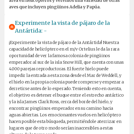
área en helicópteros y veremos una variedad de otras
aves que incluyen pingüinos Adelia y Papúa.
Experimente la vista de pájaro de la
Antártida: -
¡Experimente la vista de pájaro de la Antártida! Nuestra
capacidad de helicóptero en el m/v Ortelius le da la rara
oportunidad de ver la famosa colonia de pingüinos
emperador al sur de la isla Snow Hill, que cuenta con unas
4.000 parejas reproductoras. El fuerte hielo puede
impedir la entrada a esta zona desde el Mar de Weddell, y
el hielo en la propia colonia puede romperse y empezar a
derretirse antes de lo esperado. Teniendo esto en cuenta,
el objetivo es detener el buque entre el estrecho antártico
y la isla James Clark Ross, cerca del borde del hielo, y
encontrar pingüinos emperador en su camino hacia
aguas abiertas. Los emocionantes vuelos en helicóptero
hacen posible esta búsqueda, permitiéndole aterrizar en
lugares que de otro modo serían inaccesibles a estas