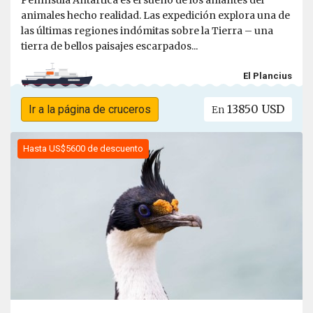
Península Antártica es el sueño de los amantes del
animales hecho realidad. Las expedición explora una de
las últimas regiones indómitas sobre la Tierra – una
tierra de bellos paisajes escarpados...
El Plancius
13850 USD
Ir a la página de cruceros
En
Hasta US$5600 de descuento