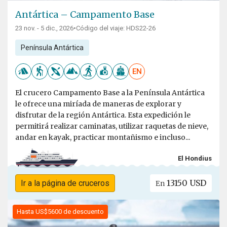
Antártica – Campamento Base
23 nov. - 5 dic., 2026
•
Código del viaje: HDS22-26
Península Antártica
EN
El crucero Campamento Base a la Península Antártica
le ofrece una miríada de maneras de explorar y
disfrutar de la región Antártica. Esta expedición le
permitirá realizar caminatas, utilizar raquetas de nieve,
andar en kayak, practicar montañismo e incluso...
El Hondius
13150 USD
Ir a la página de cruceros
En
Hasta US$5600 de descuento