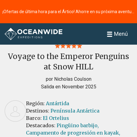
¡Ofertas de última hora para el Ártico! Ahorre en su próxima aventura ⭢
Página principal
Reseñas
Menú
Voyage to the Emperor Penguins
at Snow HILL
por Nicholas Coulson
Salida en November 2025
Región:
Antártida
Destinos:
Península Antártica
Barco:
El Ortelius
Destacados:
Pingüino barbijo,
Campamento de progresión en kayak,