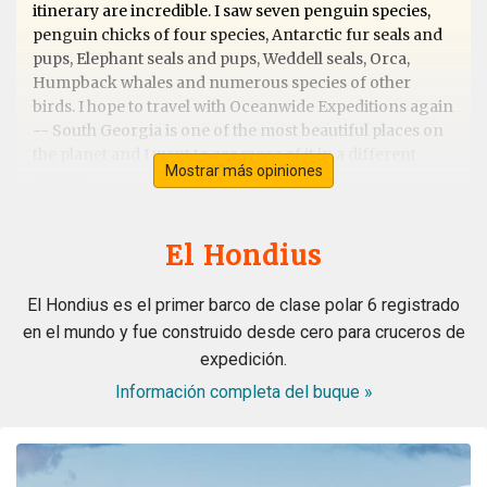
itinerary are incredible. I saw seven penguin species,
penguin chicks of four species, Antarctic fur seals and
pups, Elephant seals and pups, Weddell seals, Orca,
Humpback whales and numerous species of other
birds. I hope to travel with Oceanwide Expeditions again
-- South Georgia is one of the most beautiful places on
the planet and I want to see more of it in a different
Mostrar más opiniones
season.
El Hondius
Exceptional Antarctic Peninsular trip &
into the Antarctic Circle
El Hondius es el primer barco de clase polar 6 registrado
en el mundo y fue construido desde cero para cruceros de
por Mark Combes
Antártida
expedición.
This trip was superb from beginning to end. We were
Información completa del buque »
told it wasn't a cruise but an "Expedition" and how right
they were. The Hondius is a fantastic ship with all the
comforts a great crew, hospitality and expedition
leaders team that were so helpful, educated and made it