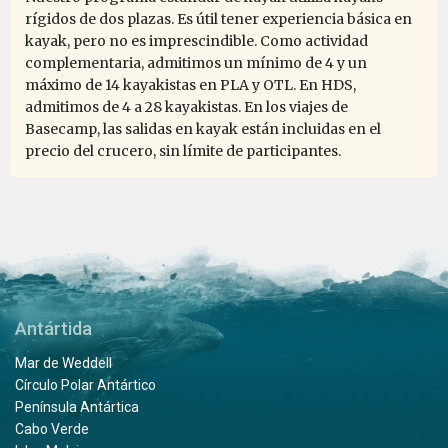
the lecture was very informative. I definitely will join
rígidos de dos plazas. Es útil tener experiencia básica en
this expedition again in future.
kayak, pero no es imprescindible. Como actividad
complementaria, admitimos un mínimo de 4 y un
máximo de 14 kayakistas en PLA y OTL. En HDS,
admitimos de 4 a 28 kayakistas. En los viajes de
Basecamp, las salidas en kayak están incluidas en el
precio del crucero, sin límite de participantes.
Antártida
Mar de Weddell
Círculo Polar Antártico
Península Antártica
Cabo Verde