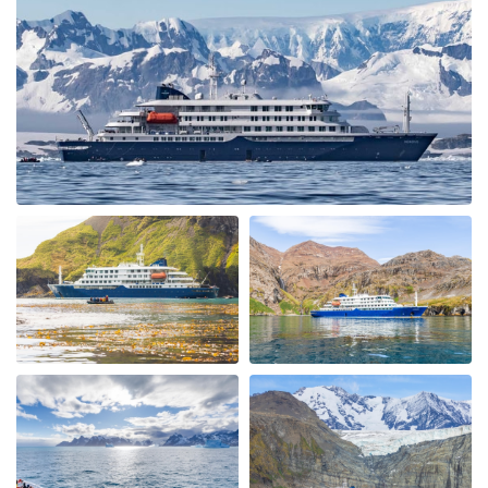
a fantastic trip. After crossing the Drakes passage
which was relatively smooth we visited Wihemina Bay &
Neko Harbour. We were soon out in the Zodiac boats
exploring the Bays seeing Humpback Whales & Killers
Whales. The ice conditions allowed us to cross the
"Antarctic Circle" with Petrals, Albatrosses & Fulmars
following us. We had a spectacular ship cruise through
the "Gunnel" towards Marguerite Bay a place I had
heard alot about and it was fantastic with incredible
icebergs and Peninsular beauty in the background. We
visited Stonington Island and with old USA and British
Antarctic Bases, what a piece of history, very
interesting. Moving back up the west coast of the
Peninsular we also visited Salpetiere Bay and Peterman
Island. Back in the Zodiacs again to explore and most
days we were out in them morning and afternoon. Back
for lunch in-between and superb dining. More Whales
spotted at Foyn Harbour & Cievra Cove and visited the
Guvernoren Shipwreckand old Whaling Ship. We also
saw the old Argentinian Primavera Base on a rocky
outcrop. We then visted eEephant Point and walked