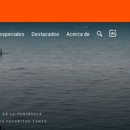
⭢
 especiales
Destacados
Acerca de
 de la Península
as favoritas tanto