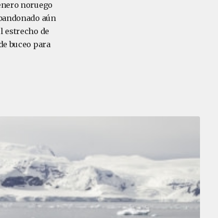
lenero noruego
 abandonado aún
l estrecho de
 de buceo para