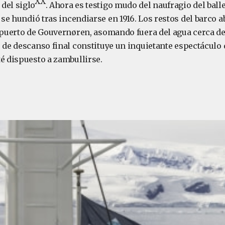
XX
del siglo
. Ahora es testigo mudo del naufragio del bal
e se hundió tras incendiarse en 1916. Los restos del barco
l puerto de Gouvernøren, asomando fuera del agua cerca de
r de descanso final constituye un inquietante espectáculo
té dispuesto a zambullirse.