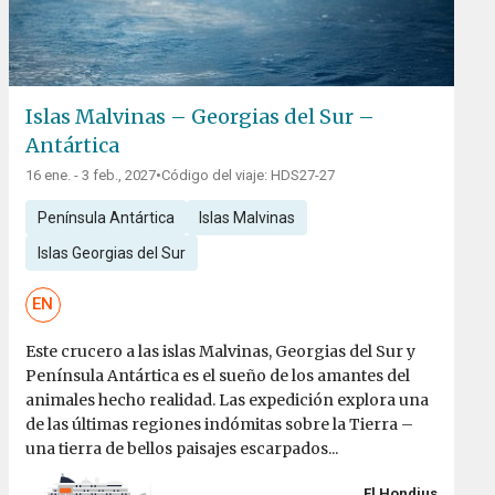
Islas Malvinas – Georgias del Sur –
Antártica
16 ene. - 3 feb., 2027
•
Código del viaje: HDS27-27
Península Antártica
Islas Malvinas
Islas Georgias del Sur
EN
Este crucero a las islas Malvinas, Georgias del Sur y
Península Antártica es el sueño de los amantes del
animales hecho realidad. Las expedición explora una
de las últimas regiones indómitas sobre la Tierra –
una tierra de bellos paisajes escarpados...
El Hondius