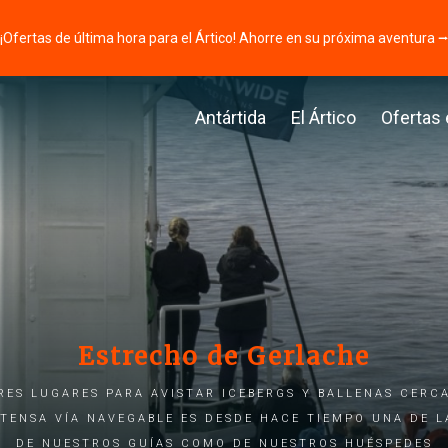
¡Ofertas de última hora para el Ártico! Ahorre en su próxima aventura 
Antártida
El Ártico
Ofertas
Estrecho de Gerlache
res lugares para avistar icebergs y ballenas cerca
xtensa vía navegable es desde hace tiempo una de l
de nuestros guías como de nuestros huéspedes