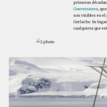
primeras décadas 
Gouvernøren
, qu
son visibles en e
Gerlache. Su luga
cualquiera que es