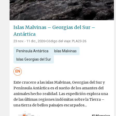
Islas Malvinas – Georgias del Sur –
Antártica
23 nov. - 11 dic., 2026
•
Código del viaje: PLA23-26
Península Antártica
Islas Malvinas
Islas Georgias del Sur
EN
Este crucero a las islas Malvinas, Georgias del Sur y
Península Antártica es el sueño de los amantes del
animales hecho realidad. Las expedición explora una
de las últimas regiones indómitas sobre la Tierra –
una tierra de bellos paisajes escarpados...
El Plancius