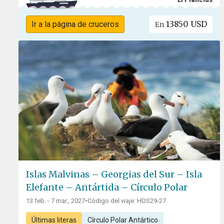
13850 USD
Ir a la página de cruceros
En
Islas Malvinas – Georgias del Sur – Isla
Elefante – Antártida – Círculo Polar
13 feb. - 7 mar., 2027
•
Código del viaje: HDS29-27
Últimas literas
Círculo Polar Antártico