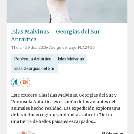
Islas Malvinas – Georgias del Sur –
Antártica
11 dic. - 29 dic., 2026
•
Código del viaje: PLA24-26
Península Antártica
Islas Malvinas
Islas Georgias del Sur
EN
Este crucero a las islas Malvinas, Georgias del Sur y
Península Antártica es el sueño de los amantes del
animales hecho realidad. Las expedición explora una
de las últimas regiones indómitas sobre la Tierra –
una tierra de bellos paisajes escarpados...
El Plancius