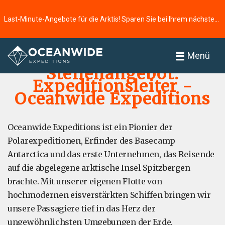
Last-Minute-Angebote für die Arktis! Sparen Sie bei Ihrem nächsten Abenteuer ⭢
Startseite
Über uns
Menü
Stellenangebot:
Expeditionsleiter -
Oceanwide Expeditions
Oceanwide Expeditions ist ein Pionier der
Polarexpeditionen, Erfinder des Basecamp
Antarctica und das erste Unternehmen, das Reisende
auf die abgelegene arktische Insel Spitzbergen
brachte. Mit unserer eigenen Flotte von
hochmodernen eisverstärkten Schiffen bringen wir
unsere Passagiere tief in das Herz der
ungewöhnlichsten Umgebungen der Erde.