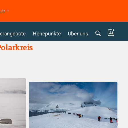
uer ⭢
erangebote
Höhepunkte
Über uns
olarkreis