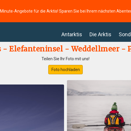
-Minute-Angebote für die Arktis! Sparen Sie bei Ihrem nächsten Abente
Antarktis
Die Arktis
Sond
s - Elefanteninsel - Weddellmeer - P
Teilen Sie Ihr Foto mit uns!
Foto hochladen