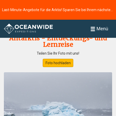
Last-Minute-Angebote für die Arktis! Sparen Sie bei Ihrem nächsten Abenteuer ⭢
Startseite
Fotogallerie
Menü
Antarktis - Entdeckungs- und
Lernreise
Teilen Sie Ihr Foto mit uns!
Foto hochladen