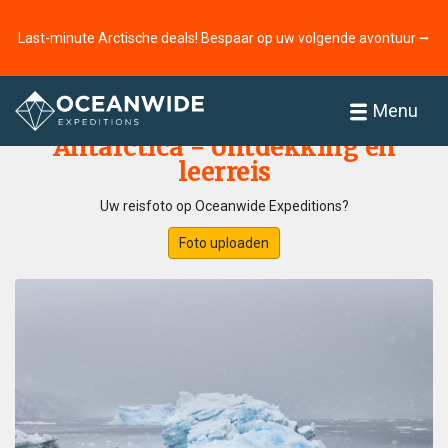
Last-minute Arctische deals! Bespaar op uw volgende avontuur ⭢
Home
Fotogallerij
Menu
Antarctica - ontdekking en
leerreis
Uw reisfoto op Oceanwide Expeditions?
Foto uploaden