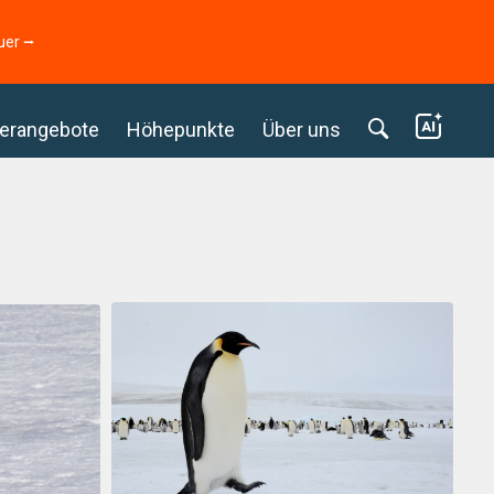
uer ⭢
erangebote
Höhepunkte
Über uns