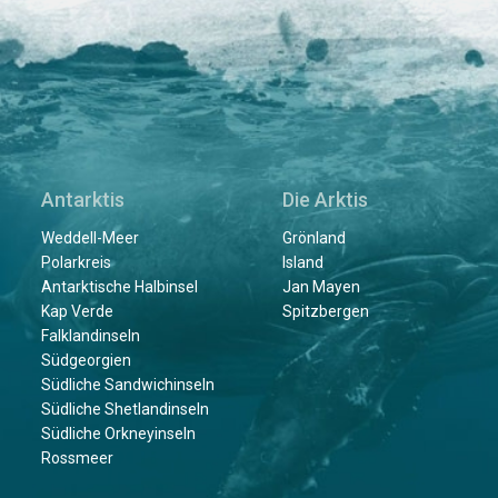
Antarktis
Die Arktis
Weddell-Meer
Grönland
Polarkreis
Island
Antarktische Halbinsel
Jan Mayen
Kap Verde
Spitzbergen
Falklandinseln
Südgeorgien
Südliche Sandwichinseln
Südliche Shetlandinseln
Südliche Orkneyinseln
Rossmeer