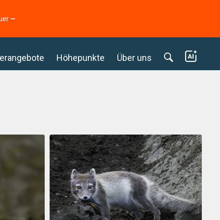
uer ⭢
erangebote
Höhepunkte
Über uns