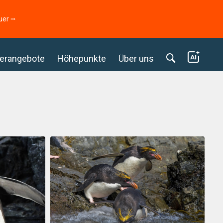
uer ⭢
erangebote
Höhepunkte
Über uns