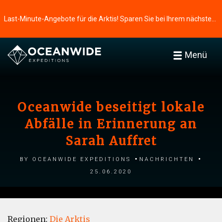
Last-Minute-Angebote für die Arktis! Sparen Sie bei Ihrem nächsten Abenteuer ⭢
Menü
Oceanwide beseitigt lokale
Abfälle in Erinnerung an
Sarah Auffret
by Oceanwide Expeditions
Nachrichten
25.06.2020
Regionen:
Die Arktis