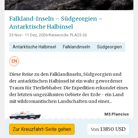
Falkland-Inseln – Südgeorgien –
Antarktische Halbinsel
23 Nov - 11 Dez, 2026
•
Reisecode: PLA23-26
Antarktische Halbinsel
Falklandinseln
Südgeorgien
EN
Diese Reise zu den Falklandinseln, Südgeorgien und
der antarktischen Halbinsel ist ein wahr gewordener
Traum für Tierliebhaber. Die Expedition erkundet eines
der letzten ungezähmten Gebiete der Erde - ein Land
mit wildromantischen Landschaften und einer...
MS Plancius
13850 USD
Zur Kreuzfahrt-Seite gehen
Von