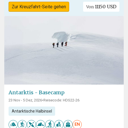
11150 USD
Zur Kreuzfahrt-Seite gehen
Von
Antarktis - Basecamp
23 Nov - 5 Dez, 2026
•
Reisecode: HDS22-26
Antarktische Halbinsel
EN