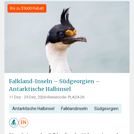
Bis zu $5600 Rabatt
Falkland-Inseln – Südgeorgien –
Antarktische Halbinsel
11 Dez - 29 Dez, 2026
•
Reisecode: PLA24-26
Antarktische Halbinsel
Falklandinseln
Südgeorgien
EN