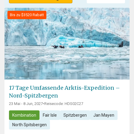
Bis zu $3520 Rabatt
17 Tage Umfassende Arktis-Expedition –
Nord-Spitzbergen
23 Mai - 8 Jun, 2027
•
Reisecode: HDS02C27
Kombination
Fair Isle
Spitzbergen
Jan Mayen
North Spitsbergen