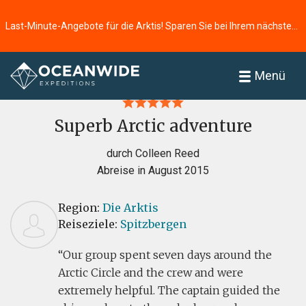
Last-Minute-Angebote für die Arktis! Sparen Sie bei Ihrem nächsten Abenteuer ⭢
Startseite
Bewertungen
Menü
Superb Arctic adventure
durch Colleen Reed
Abreise in August 2015
Region:
Die Arktis
Reiseziele:
Spitzbergen
Our group spent seven days around the
Arctic Circle and the crew and were
extremely helpful. The captain guided the