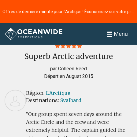
Offres de dernière minute pour l’Arctique ! Économisez sur votre prochaine aventure ⭢
Accueil
Commentaires
Menu
Superb Arctic adventure
par Colleen Reed
Départ en August 2015
Région:
L'Arctique
Destinations:
Svalbard
Our group spent seven days around the
Arctic Circle and the crew and were
extremely helpful. The captain guided the