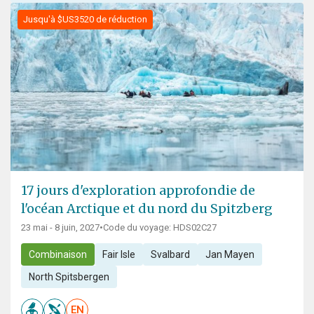
Jusqu'à $US3520 de réduction
17 jours d'exploration approfondie de
l'océan Arctique et du nord du Spitzberg
23 mai - 8 juin, 2027
•
Code du voyage: HDS02C27
Combinaison
Fair Isle
Svalbard
Jan Mayen
North Spitsbergen
EN