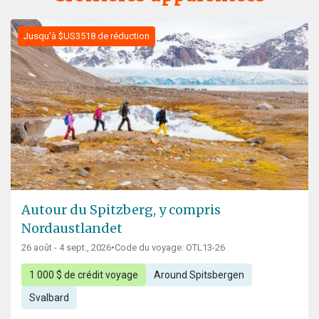
Jusqu'à $US3518 de réduction
Autour du Spitzberg, y compris
Nordaustlandet
26 août - 4 sept., 2026
•
Code du voyage: OTL13-26
1 000 $ de crédit voyage
Around Spitsbergen
Svalbard