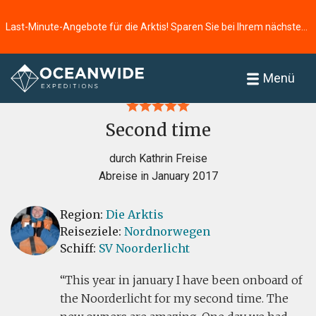
Last-Minute-Angebote für die Arktis! Sparen Sie bei Ihrem nächsten Abenteuer ⭢
Startseite
Bewertungen
Menü
Second time
durch Kathrin Freise
Abreise in January 2017
Region:
Die Arktis
Reiseziele:
Nordnorwegen
Schiff:
SV Noorderlicht
This year in january I have been onboard of
the Noorderlicht for my second time. The