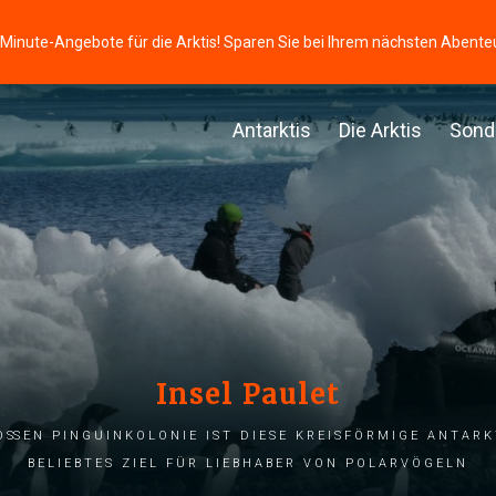
-Minute-Angebote für die Arktis! Sparen Sie bei Ihrem nächsten Abente
Antarktis
Die Arktis
Sond
Insel Paulet
oßen Pinguinkolonie ist diese kreisförmige antarkt
beliebtes Ziel für Liebhaber von Polarvögeln