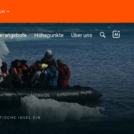
uer ⭢
erangebote
Höhepunkte
Über uns
ische Insel ein