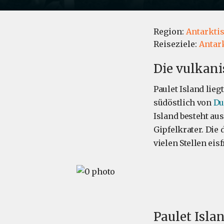
Region:
Antarkti
Reiseziele:
Antar
Die vulkani
Paulet Island lie
südöstlich von
Du
Island besteht au
Gipfelkrater. Die
vielen Stellen eisfr
Paulet Isla