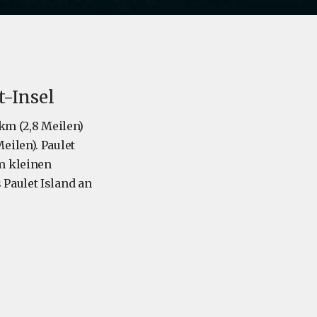
t-Insel
 km (2,8 Meilen)
eilen). Paulet
m kleinen
 Paulet Island an