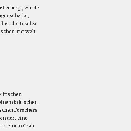
eherbergt, wurde
augenscharbe,
chen die Insel zu
ischen Tierwelt
britischen
einem britischen
schen Forschers
en dort eine
und einem Grab