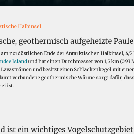
s
ktische Halbinsel
sche, geothermisch aufgeheizte Paule
gt am nordöstlichen Ende der Antarktischen Halbinsel, 4,5
ndee Island
und hat einen Durchmesser von 1,5 km (0,93 M
s Lavaströmen und besitzt einen Schlackenkegel mit eine
 damit verbundene geothermische Wärme sorgt dafür, dass
ei ist.
nd ist ein wichtiges Vogelschutzgebiet