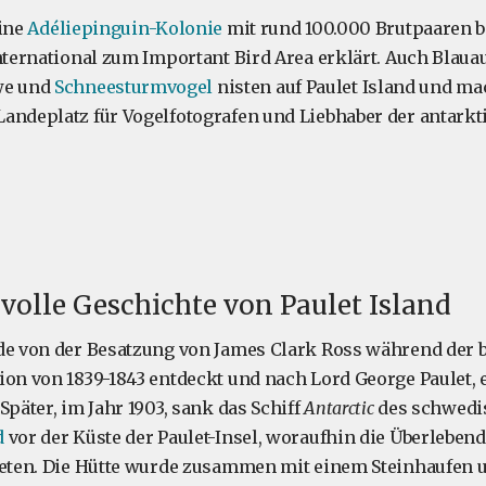
eine
Adéliepinguin-Kolonie
mit rund 100.000 Brutpaaren b
International zum Important Bird Area erklärt. Auch Blau
e und
Schneesturmvogel
nisten auf Paulet Island und ma
andeplatz für Vogelfotografen und Liebhaber der antarkt
volle Geschichte von Paulet Island
de von der Besatzung von James Clark Ross während der 
ion von 1839-1843 entdeckt und nach Lord George Paulet, 
Später, im Jahr 1903, sank das Schiff
Antarctic
des schwedi
d
vor der Küste der Paulet-Insel, woraufhin die Überlebend
teten. Die Hütte wurde zusammen mit einem Steinhaufen 