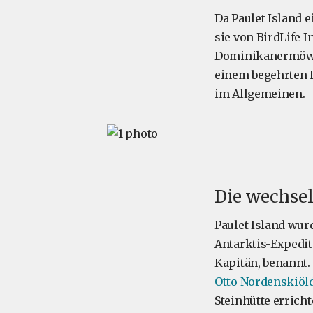
Da Paulet Island 
sie von BirdLife 
Dominikanermöw
einem begehrten L
im Allgemeinen.
Die wechsel
Paulet Island wur
Antarktis-Expedit
Kapitän, benannt. 
Otto Nordenskiöl
Steinhütte errich