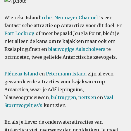
Wiencke Island
in het Neumayer Channel
is een
fantastische attractie op Antarctica voor dit doel. En
Port Lockroy
, of meer bepaald Jougla Point, biedt je
niet alleen de kans om te kajakken maar ook om
Ezelspinguïnen en
blauwogige Aalscholvers
te
ontmoeten, twee geliefde Antarctische zeevogels.
Pléneau Island
en
Petermann Island
zijn al even
gewaardeerde attracties voor kajakvaren op
Antarctica, waar je Adéliepinguïns,
blauwoogmeeuwen,
bultruggen
,
nertsen
en
Vaal
Stormvogeltjes's
kunt zien.
En als je liever de onderwaterattracties van
Antarctica ziet, overweeg dan poolduiken. Je moet