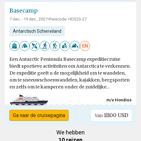
Basecamp
7 dec. - 19 dec., 2027
•
Reiscode: HDS23-27
Antarctisch Schiereiland
EN
Een Antarctic Peninsula Basecamp expeditiecruise
biedt sportieve activiteiten om Antarctica te verkennen.
De expeditie geeft u de mogelijkheid om te wandelen,
om te sneeuwschoenwandelen, kajakken, bergsporten
en zelfs om te kamperen onder de zuidelijke...
m/v Hondius
11100 USD
Ga naar de cruisepagina
Van
We hebben
10 reizen