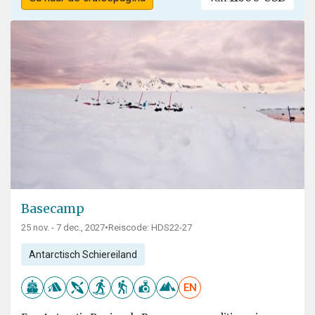
Basecamp
25 nov. - 7 dec., 2027
•
Reiscode: HDS22-27
Antarctisch Schiereiland
EN