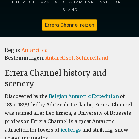
the west coast of Graham Land and Rongé
Island
Errera Channel reizen
Regio:
Antarctica
Bestemmingen:
Antarctisch Schiereiland
Errera Channel history and
scenery
Discovered by the
Belgian Antarctic Expedition
of
1897–1899, led by Adrien de Gerlache, Errera Channel
was named after Leo Errera, a University of Brussels
professor. Errera Channel is a great Antarctic
attraction for lovers of
icebergs
and striking, snow-
coated mountains.