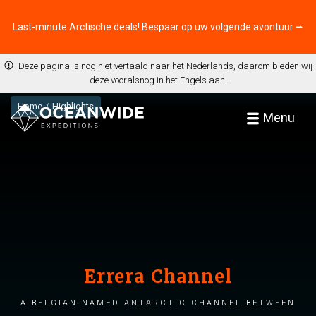
Last-minute Arctische deals! Bespaar op uw volgende avontuur ⭢
Deze pagina is nog niet vertaald naar het Nederlands, daarom bieden wij
deze vooralsnog in het Engels aan.
Home
Highlights
Menu
Errera Channel
A Belgian-named Antarctic channel between