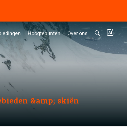
biedingen
Hoogtepunten
Over ons
ebieden &amp; skiën