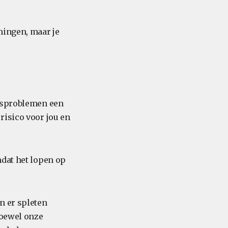
mingen, maar je
idsproblemen een
risico voor jou en
mdat het lopen op
n er spleten
hoewel onze