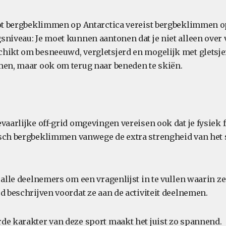
tot bergbeklimmen op Antarctica vereist bergbeklimmen o
sniveau: Je moet kunnen aantonen dat je niet alleen over
hikt om besneeuwd, vergletsjerd en mogelijk met gletsje
men, maar ook om terug naar beneden te skiën.
vaarlijke off-grid omgevingen vereisen ook dat je fysiek f
sch bergbeklimmen vanwege de extra strengheid van het 
 alle deelnemers om een vragenlijst in te vullen waarin z
d beschrijven voordat ze aan de activiteit deelnemen.
de karakter van deze sport maakt het juist zo spannend.