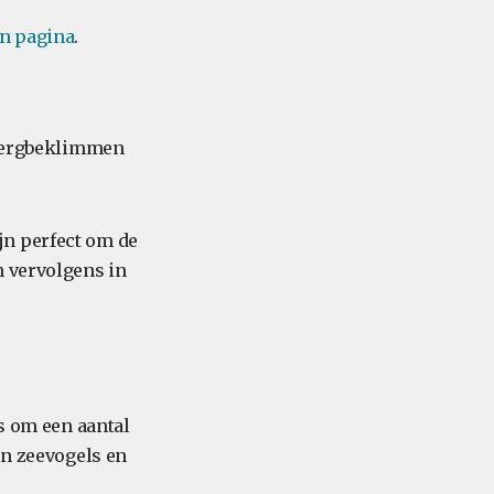
n pagina
.
i-bergbeklimmen
jn perfect om de
n vervolgens in
ns om een aantal
en zeevogels en