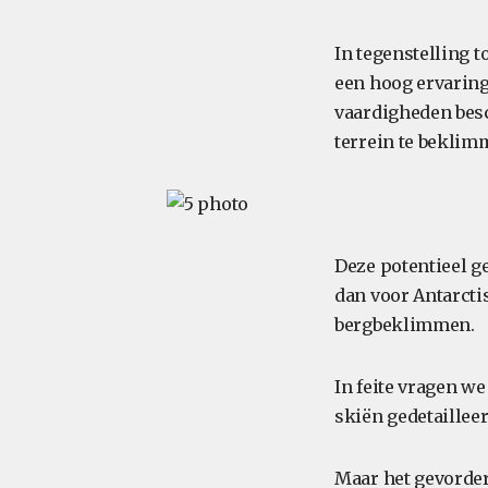
In tegenstelling 
een hoog ervaring
vaardigheden besc
terrein te beklim
Deze potentieel ge
dan voor Antarcti
bergbeklimmen.
In feite vragen we
skiën gedetailleer
Maar het gevorder