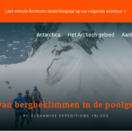
Last-minute Arctische deals! Bespaar op uw volgende avontuur ⭢
Antarctica
Het Arctisch gebied
Aan
s van bergbeklimmen in de poolg
by Oceanwide Expeditions
Blogs