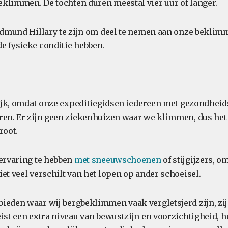
klimmen. De tochten duren meestal vier uur of langer.
 Edmund Hillary te zijn om deel te nemen aan onze beklim
e fysieke conditie hebben.
grijk, omdat onze expeditiegidsen iedereen met gezondhe
ren. Er zijn geen ziekenhuizen waar we klimmen, dus het 
root.
 ervaring te hebben
met sneeuwschoenen
of stijgijzers, o
et veel verschilt van het lopen op ander schoeisel.
ieden waar wij bergbeklimmen vaak vergletsjerd zijn, zij
eist een extra niveau van bewustzijn en voorzichtigheid, 