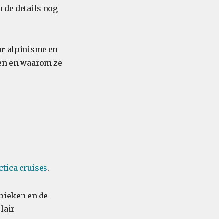
n de details nog
oor alpinisme en
doen en waarom ze
ctica cruises
.
 pieken en de
lair