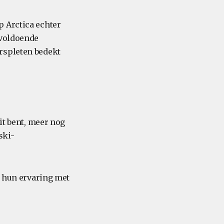
p Arctica echter
 voldoende
rspleten bedekt
it bent, meer nog
ski-
e hun ervaring met