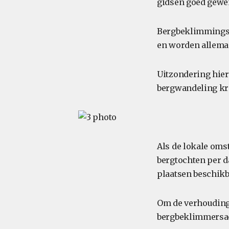
gidsen goed gewen
Bergbeklimmingst
en worden allemaa
Uitzondering hier
bergwandeling kri
Als de lokale oms
bergtochten per d
plaatsen beschikb
Om de verhouding 
bergbeklimmersact