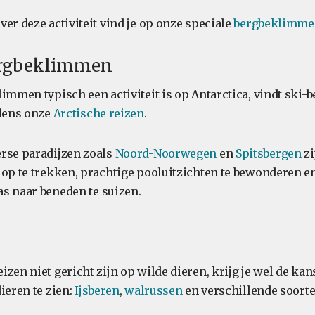
er deze activiteit vind je op onze speciale
bergbeklimme
ergbeklimmen
limmen typisch een activiteit is op Antarctica, vindt sk
jdens onze
Arctische reizen
.
rse paradijzen zoals
Noord-Noorwegen
en
Spitsbergen
zi
 op te trekken, prachtige pooluitzichten te bewonderen e
s naar beneden te suizen.
zen niet gericht zijn op wilde dieren, krijg je wel de ka
ieren te zien:
Ijsberen
,
walrussen
en verschillende soort