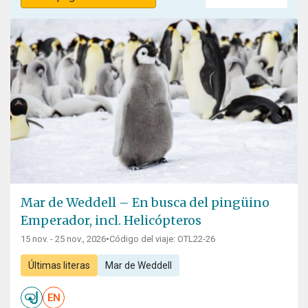
Mar de Weddell – En busca del pingüino
Emperador, incl. Helicópteros
15 nov. - 25 nov., 2026
•
Código del viaje: OTL22-26
Últimas literas
Mar de Weddell
EN