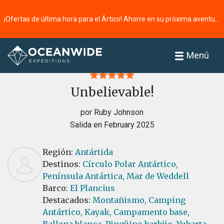
¡Ofertas de última hora para el Ártico! Ahorre en su próxima aventura ⭢
Página principal
Reseñas
Menú
Unbelievable!
por Ruby Johnson
Salida en February 2025
Región:
Antártida
Destinos:
Círculo Polar Antártico,
Península Antártica,
Mar de Weddell
Barco:
El Plancius
Destacados:
Montañismo,
Camping
Antártico,
Kayak,
Campamento base,