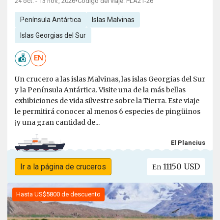
24 oct. - 13 nov., 2026
•
Código del viaje: PLA21-26
Península Antártica
Islas Malvinas
Islas Georgias del Sur
EN
Un crucero a las islas Malvinas, las islas Georgias del Sur
y la Península Antártica. Visite una de la más bellas
exhibiciones de vida silvestre sobre la Tierra. Este viaje
le permitirá conocer al menos 6 especies de pingüinos
¡y una gran cantidad de...
El Plancius
11150 USD
Ir a la página de cruceros
En
Hasta US$5800 de descuento