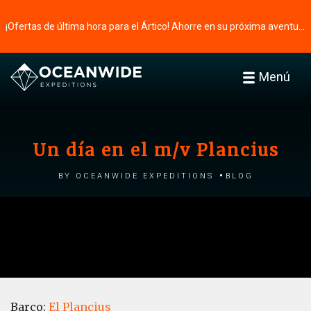
¡Ofertas de última hora para el Ártico! Ahorre en su próxima aventura ⭢
Menú
Un día en el m/v Plancius
by Oceanwide Expeditions
Blog
Barco:
El Plancius