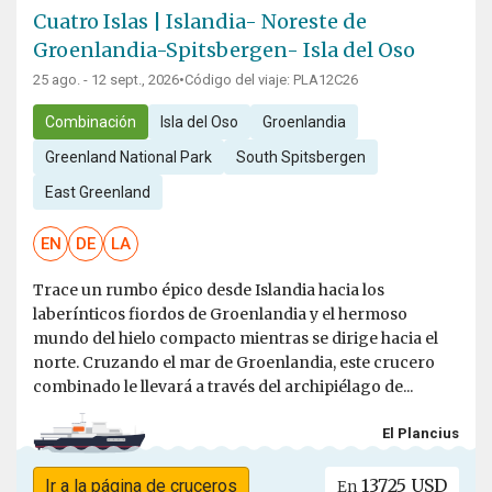
Cuatro Islas | Islandia- Noreste de
Groenlandia-Spitsbergen- Isla del Oso
25 ago. - 12 sept., 2026
•
Código del viaje: PLA12C26
Combinación
Isla del Oso
Groenlandia
Greenland National Park
South Spitsbergen
East Greenland
EN
DE
LA
Trace un rumbo épico desde Islandia hacia los
laberínticos fiordos de Groenlandia y el hermoso
mundo del hielo compacto mientras se dirige hacia el
norte. Cruzando el mar de Groenlandia, este crucero
combinado le llevará a través del archipiélago de...
El Plancius
13725 USD
Ir a la página de cruceros
En