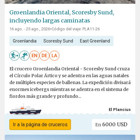
Groenlandia Oriental, Scoresby Sund,
incluyendo largas caminatas
16 ago. - 25 ago., 2026
•
Código del viaje: PLA11-26
Groenlandia
Scoresby Sund
East Greenland
EN
DE
LA
El crucero Groenlandia Oriental - Scoresby Sund cruza
el Círculo Polar Ártico y se adentra en las aguas natales
de múltiples especies de ballenas. La expedición divisará
enormes icebergs mientras se adentra en el sistema de
fiordos más grande y profundo...
El Plancius
6000 USD
Ir a la página de cruceros
En