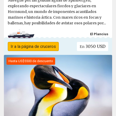
Navegue por las gélidas aguas de Spitsbergen,
explorando espectaculares fiordos y glaciares en
Hornsund, un mundo de imponentes acantilados
marinos e historia ártica. Con mares ricos en focas y
ballenas, hay posibilidades de avistar osos polares por...
El Plancius
3050 USD
Ir a la página de cruceros
En
Hasta US$5500 de descuento