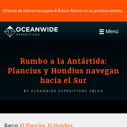
¡Ofertas de última hora para el Ártico! Ahorre en su próxima aventura ⭢
Menú
Rumbo a la Antártida:
Plancius y Hondius navegan
hacia el Sur
by Oceanwide Expeditions
Blog
Barco:
El Plancius,
El Hondius