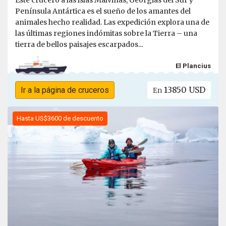
Este crucero a las islas Malvinas, Georgias del Sur y
Península Antártica es el sueño de los amantes del
animales hecho realidad. Las expedición explora una de
las últimas regiones indómitas sobre la Tierra – una
tierra de bellos paisajes escarpados...
El Plancius
13850 USD
Ir a la página de cruceros
En
Hasta US$3600 de descuento