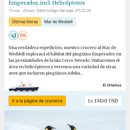
Emperador, incl. Helicópteros
15 nov. - 25 nov., 2026
•
Código del viaje: OTL22-26
Últimas literas
Mar de Weddell
EN
Una verdadera expedición, nuestro crucero al Mar de
Weddell explorará el hábitat del pingüino Emperador en
las proximidades de la isla Cerro Nevado. Visitaremos el
área en helicópteros y veremos una variedad de otras
aves que incluyen pingüinos Adelia...
El Ortelius
13450 USD
Ir a la página de cruceros
En