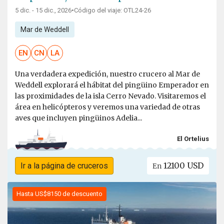
5 dic. - 15 dic., 2026
•
Código del viaje: OTL24-26
Mar de Weddell
EN
CN
LA
Una verdadera expedición, nuestro crucero al Mar de
Weddell explorará el hábitat del pingüino Emperador en
las proximidades de la isla Cerro Nevado. Visitaremos el
área en helicópteros y veremos una variedad de otras
aves que incluyen pingüinos Adelia...
El Ortelius
12100 USD
Ir a la página de cruceros
En
Hasta US$8150 de descuento