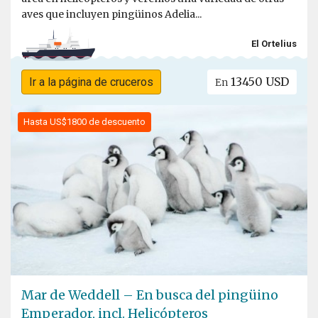
aves que incluyen pingüinos Adelia...
El Ortelius
13450 USD
Ir a la página de cruceros
En
Hasta US$1800 de descuento
Mar de Weddell – En busca del pingüino
Emperador, incl. Helicópteros