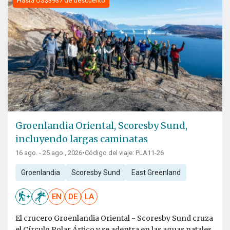
Hasta US$3937 de descuento
Groenlandia Oriental, Scoresby Sund,
incluyendo largas caminatas
16 ago. - 25 ago., 2026
•
Código del viaje: PLA11-26
Groenlandia
Scoresby Sund
East Greenland
EN
DE
LA
El crucero Groenlandia Oriental - Scoresby Sund cruza
el Círculo Polar Ártico y se adentra en las aguas natales