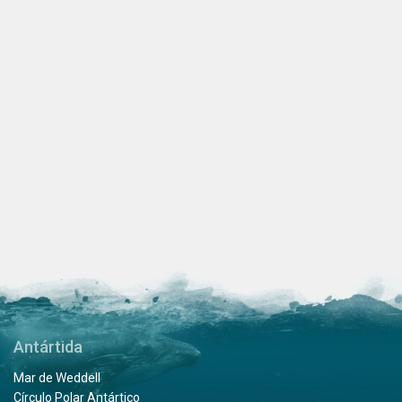
Antártida
Mar de Weddell
Círculo Polar Antártico