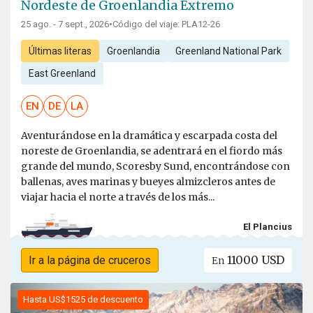
Nordeste de Groenlandia Extremo
25 ago. - 7 sept., 2026
•
Código del viaje: PLA12-26
Últimas literas
Groenlandia
Greenland National Park
East Greenland
EN
DE
LA
Aventurándose en la dramática y escarpada costa del
noreste de Groenlandia, se adentrará en el fiordo más
grande del mundo, Scoresby Sund, encontrándose con
ballenas, aves marinas y bueyes almizcleros antes de
viajar hacia el norte a través de los más...
El Plancius
11000 USD
Ir a la página de cruceros
En
Hasta US$1525 de descuento