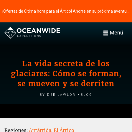
¡Ofertas de última hora para el Ártico! Ahorre en su próxima aventura ⭢
Menú
La vida secreta de los
glaciares: Cómo se forman,
se mueven y se derriten
by Dee Lawlor
Blog
Regiones:
Antártida,
El Ártico