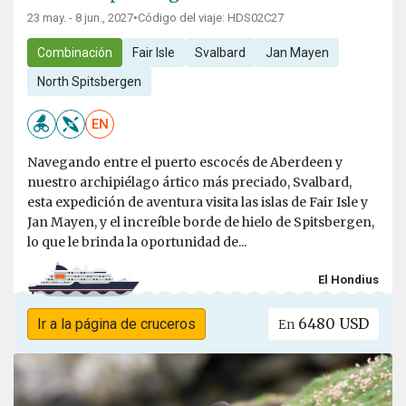
23 may. - 8 jun., 2027
•
Código del viaje: HDS02C27
Combinación
Fair Isle
Svalbard
Jan Mayen
North Spitsbergen
EN
Navegando entre el puerto escocés de Aberdeen y
nuestro archipiélago ártico más preciado, Svalbard,
esta expedición de aventura visita las islas de Fair Isle y
Jan Mayen, y el increíble borde de hielo de Spitsbergen,
lo que le brinda la oportunidad de...
El Hondius
6480 USD
Ir a la página de cruceros
En