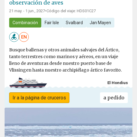
observación de aves
21 may. - 1 jun., 2027
•
Código del viaje: HDS01C27
Combinación
Fair Isle
Svalbard
Jan Mayen
EN
Busque ballenas y otros animales salvajes del Ártico,
tanto terrestres como marinos y aéreos, en un viaje
lleno de aventuras desde nuestro puerto base de
Vlissingen hasta nuestro archipiélago ártico favorito.
El Hondius
a pedido
Ir a la página de cruceros