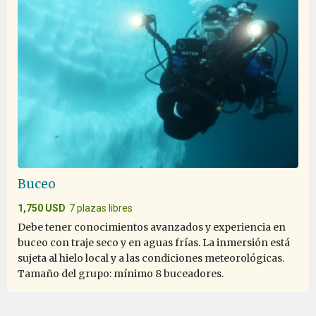
the Falkland Islands and South Georgia. Great
expeditionteam and hospitalityteam on the ship.
Life experience
por Alex AVI Zavitan
Antártida
Most of the time it was enjoyable, there were a few
Buceo
instances where I was hurt or it was really unpleasant.
1,750 USD
7 plazas libres
Debe tener conocimientos avanzados y experiencia en
buceo con traje seco y en aguas frías. La inmersión está
sujeta al hielo local y a las condiciones meteorológicas.
once in a lifetime
Tamaño del grupo: mínimo 8 buceadores.
por dan mihai tarcea
Antártida