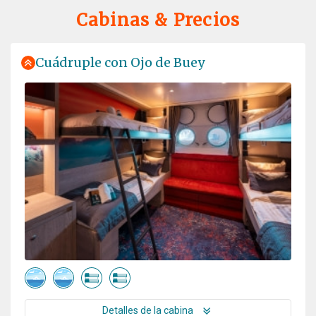
i dream about this trip allmost 10 years, i save money for
Cabinas & Precios
my lifetime experience and if you still dream and never
give up it happends. it was 19 days of my greatest
experience and i live any seconds with open heart.
Cuádruple con Ojo de Buey
One of the Lifetime experience
por Elene Tan
Antártida
One of the best cruise and trip I join so far. The
expedition team really go way beyond, very passionate
about their job. The activities very well organized. Even
the lecture was very informative. I definitely will join
this expedition again in future.
Detalles de la cabina