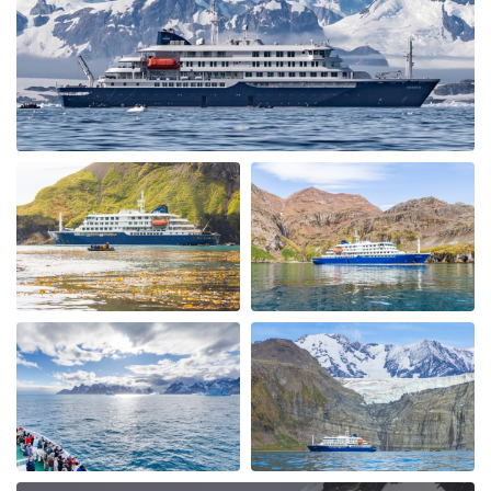
Neko Harbour. We were soon out in the Zodiac boats
exploring the Bays seeing Humpback Whales & Killers
Whales. The ice conditions allowed us to cross the
"Antarctic Circle" with Petrals, Albatrosses & Fulmars
following us. We had a spectacular ship cruise through
the "Gunnel" towards Marguerite Bay a place I had
heard alot about and it was fantastic with incredible
icebergs and Peninsular beauty in the background. We
visited Stonington Island and with old USA and British
Antarctic Bases, what a piece of history, very
interesting. Moving back up the west coast of the
Peninsular we also visited Salpetiere Bay and Peterman
Island. Back in the Zodiacs again to explore and most
days we were out in them morning and afternoon. Back
for lunch in-between and superb dining. More Whales
spotted at Foyn Harbour & Cievra Cove and visited the
Guvernoren Shipwreckand old Whaling Ship. We also
saw the old Argentinian Primavera Base on a rocky
outcrop. We then visted eEephant Point and walked
along the beach by the massive Elephant Seals, what a
sight. At Whalers Bay and Deception Island we went on