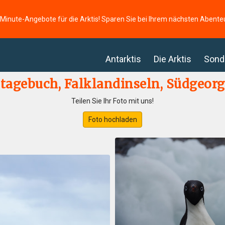
-Minute-Angebote für die Arktis! Sparen Sie bei Ihrem nächsten Abente
Antarktis
Die Arktis
Sond
etagebuch, Falklandinseln, Südgeorg
Teilen Sie Ihr Foto mit uns!
Foto hochladen