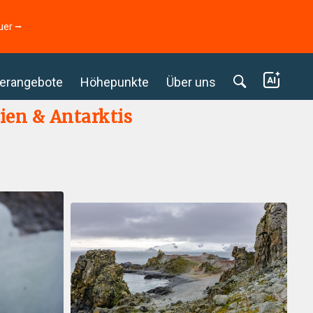
uer ⭢
erangebote
Höhepunkte
Über uns
ien & Antarktis