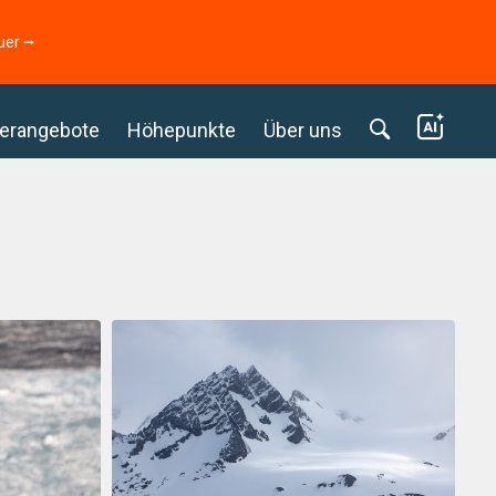
uer ⭢
erangebote
Höhepunkte
Über uns