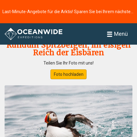
Last-Minute-Angebote für die Arktis! Sparen Sie bei Ihrem nächsten Abenteuer ⭢
Startseite
Fotogallerie
Menü
Rundum Spitzbergen, im eisigen
Reich der Eisbären
Teilen Sie Ihr Foto mit uns!
Foto hochladen